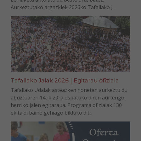
Aurkeztutako argazkiek 2026ko Tafallako J...
Tafallako Jaiak 2026 | Egitarau ofiziala
Tafallako Udalak asteazken honetan aurkeztu du
abuztuaren 14tik 20ra ospatuko diren aurtengo
herriko jaien egitaraua. Programa ofizialak 130
ekitaldi baino gehiago bilduko dit...