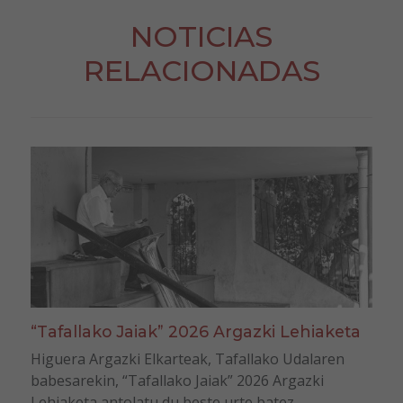
NOTICIAS
RELACIONADAS
“Tafallako Jaiak” 2026 Argazki Lehiaketa
Higuera Argazki Elkarteak, Tafallako Udalaren
babesarekin, “Tafallako Jaiak” 2026 Argazki
Lehiaketa antolatu du beste urte batez.