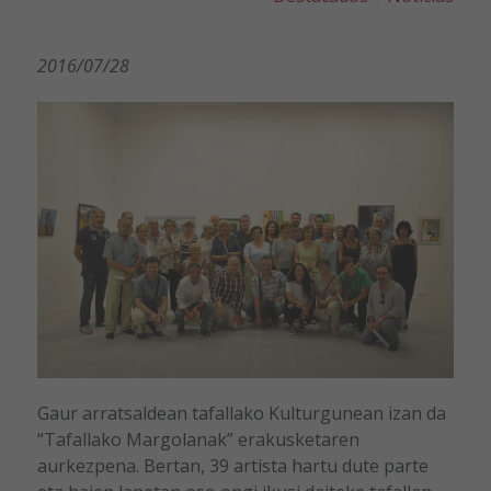
2016/07/28
Gaur arratsaldean tafallako Kulturgunean izan da
“Tafallako Margolanak” erakusketaren
aurkezpena. Bertan, 39 artista hartu dute parte