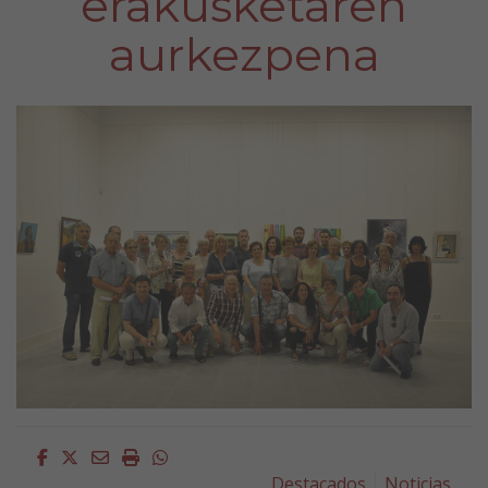
erakusketaren
aurkezpena
Facebook
Twitter
Email
Imprimir
Whatsapp
Destacados
Noticias