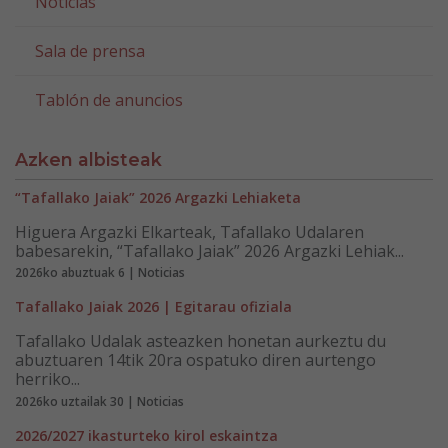
Noticias
Sala de prensa
Tablón de anuncios
Azken albisteak
“Tafallako Jaiak” 2026 Argazki Lehiaketa
Higuera Argazki Elkarteak, Tafallako Udalaren
babesarekin, “Tafallako Jaiak” 2026 Argazki Lehiak...
2026ko abuztuak 6 | Noticias
Tafallako Jaiak 2026 | Egitarau ofiziala
Tafallako Udalak asteazken honetan aurkeztu du
abuztuaren 14tik 20ra ospatuko diren aurtengo
herriko...
2026ko uztailak 30 | Noticias
2026/2027 ikasturteko kirol eskaintza