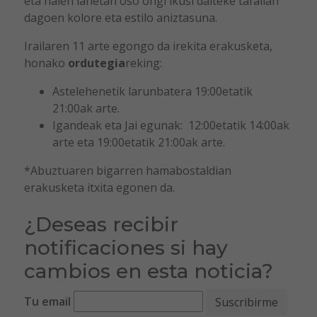
eta haien lanetan oso ongi ikusi daiteke tafallan
dagoen kolore eta estilo aniztasuna.
Irailaren 11 arte egongo da irekita erakusketa,
honako
ordutegia
reking:
Astelehenetik larunbatera 19:00etatik
21:00ak arte.
Igandeak eta Jai egunak: 12:00etatik 14:00ak
arte eta 19:00etatik 21:00ak arte.
*Abuztuaren bigarren hamabostaldian
erakusketa itxita egonen da.
¿Deseas recibir
notificaciones si hay
cambios en esta noticia?
Tu email