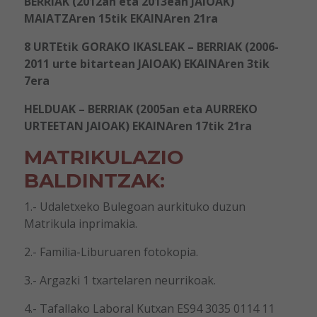
BERRIAK (2012an eta 2013ean JAIOAK)
MAIATZAren 15tik EKAINAren 21ra
8 URTEtik GORAKO IKASLEAK – BERRIAK (2006-
2011 urte bitartean JAIOAK) EKAINAren 3tik
7era
HELDUAK – BERRIAK (2005an eta AURREKO
URTEETAN JAIOAK) EKAINAren 17tik 21ra
MATRIKULAZIO
BALDINTZAK:
1.- Udaletxeko Bulegoan aurkituko duzun
Matrikula inprimakia.
2.- Familia-Liburuaren fotokopia.
3.- Argazki 1 txartelaren neurrikoak.
4.- Tafallako Laboral Kutxan ES94 3035 0114 11