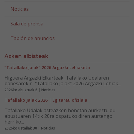
Noticias
Sala de prensa
Tablón de anuncios
Azken albisteak
“Tafallako Jaiak” 2026 Argazki Lehiaketa
Higuera Argazki Elkarteak, Tafallako Udalaren
babesarekin, “Tafallako Jaiak” 2026 Argazki Lehiak...
2026ko abuztuak 6 | Noticias
Tafallako Jaiak 2026 | Egitarau ofiziala
Tafallako Udalak asteazken honetan aurkeztu du
abuztuaren 14tik 20ra ospatuko diren aurtengo
herriko...
2026ko uztailak 30 | Noticias