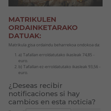
MATRIKULEN
ORDAINKETARAKO
DATUAK:
Matrikula gisa ordaindu beharrekoa ondokoa da:
a) Tafallan erroldatutako ikasleak 74,85 -
euro.
b) Tafallan ez-erroldatutako ikasleak 93,56 -
euro.
¿Deseas recibir
notificaciones si hay
cambios en esta noticia?