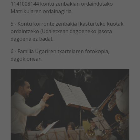
1141008144 kontu zenbakian ordaindutako
Matrikularen ordainagiria.
5.- Kontu korronte zenbakia Ikasturteko kuotak
ordaintzeko (Udaletxean dagoeneko jasota
dagoena ez bada).
6.- Familia Ugariren txartelaren fotokopia,
dagokionean.