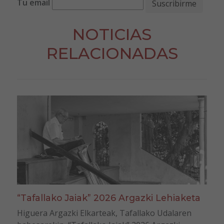
Tu email
NOTICIAS
RELACIONADAS
“Tafallako Jaiak” 2026 Argazki Lehiaketa
Higuera Argazki Elkarteak, Tafallako Udalaren