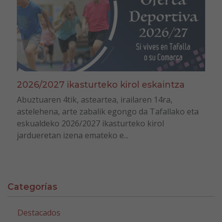
2026/2027 ikasturteko kirol eskaintza
Abuztuaren 4tik, asteartea, irailaren 14ra,
astelehena, arte zabalik egongo da Tafallako eta
eskualdeko 2026/2027 ikasturteko kirol
jardueretan izena emateko e...
Categorías
Destacados