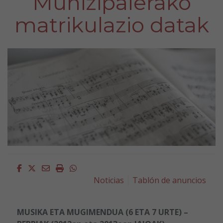
Munizipalerako
matrikulazio datak
Facebook
Twitter
Email
Imprimir
Whatsapp
Noticias
Tablón de anuncios
MUSIKA ETA MUGIMENDUA (6 ETA 7 URTE) –