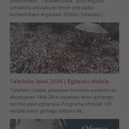
babesarekin, “Tafallako Jaiak” 2026 Argazki
Lehiaketa antolatu du beste urte batez.
Aurkeztutako argazkiek 2026ko Tafallako J...
Tafallako Jaiak 2026 | Egitarau ofiziala
Tafallako Udalak asteazken honetan aurkeztu du
abuztuaren 14tik 20ra ospatuko diren aurtengo
herriko jaien egitaraua. Programa ofizialak 130
ekitaldi baino gehiago bilduko dit...