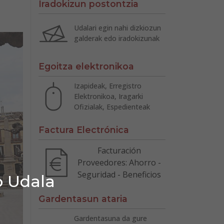
Iradokizun postontzia
Udalari egin nahi dizkiozun
galderak edo iradokizunak
Egoitza elektronikoa
Izapideak, Erregistro
Elektronikoa, Iragarki
Ofizialak, Espedienteak
Factura Electrónica
Facturación
Proveedores: Ahorro -
Seguridad - Beneficios
o Udala
Gardentasun ataria
Gardentasuna da gure