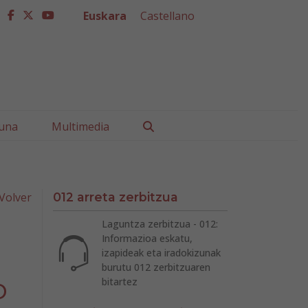
Euskara
Castellano
facebook
twitter
youtube
Buscar
una
Multimedia
Volver
012 arreta zerbitzua
Laguntza zerbitzua - 012:
Informazioa eskatu,
izapideak eta iradokizunak
burutu 012 zerbitzuaren
o
bitartez