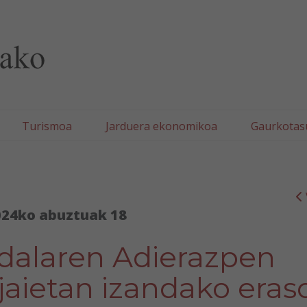
lla/Tafallako Udala
Turismoa
Jarduera ekonomikoa
Gaurkotas
024ko abuztuak 18
Udalaren Adierazpen
 jaietan izandako eras