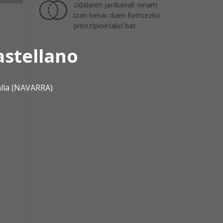
Udalaren jarduerak oinarri
izan behar duen funtsezko
printzipioetako bat.
astellano
alla (NAVARRA)