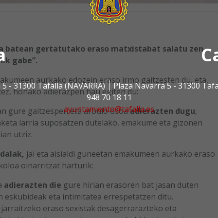
a
C
a batean gertatutako eraso matxistabat salatu zen.
nik gabe”.
akumeen aurkako edozein eraso irmo gaitzesten du, eta,
 5 - 31300 Tafalla (NAVARRA)
Plaza Navarra 5 - 31300 Taf
atez, honako adierazpen hau egiten du:
948 70 18 11
ayuntamiento@tafalla.es
n gure gaitzespen eta arbuio osoa
adierazten dugu
,
aketa larria suposatzen dutelako, emakume eta gizonen
an utziz.
dalak,
jai eta aisialdi guneetan emakumeen aurkako eraso
oloa oinarritzat harturik:
a
adierazten die
gure hirian erasoren bat jasan duten
n eskubideak eta intimitatea errespetatzen ditu.
jarraitzeko eraso sexistak desagerrarazteko eta