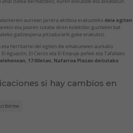
 ahal izatea bermatzeko, euren eskubide eta askatasun
ndarkerien aurrean jarrera aktiboa erakusteko
deia egiten
arekin eta jaiaren zutabe diren kolektibo guztiekin bat
ateko gaitzespena pitzadurarik gabe erakutsiz.
u eta herritarrei dei egiten die emakumeen aurkako
 El Aguazón, El Cierzo eta El Empuje peñek eta Tafallako
elehenean, 17:00etan, Nafarroa Plazan deitutako
ficaciones si hay cambios en