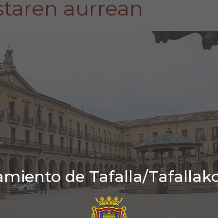
staren aurrean
miento de Tafalla/Tafallak