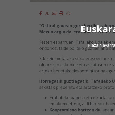
Facebook
Twitter
Email
Imprimir
Whatsapp
Euskar
“Ostiral gauean gure herriko tabern
Mezua argia da: erasorik ez erantzu
Festen esparruan, Tafallako Udalak em
Plaza Navarra
ondorioz, talde politiko guztien aho b
Edozein motatako sexu-erasoen aurrea
oinarrizko eskubide eta askatasun urr
arteko benetako desberdintasuna ageri
Horregatik guztiagatik, Tafallako U
sexistak prebenitu eta artatzeko protok
Erabateko babesa eta elkartasun
emakumeei, eta, aldi berean, haie
Konpromisoa hartzen du
lanean 