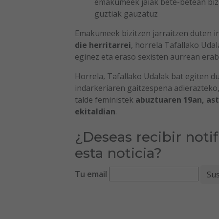
emakumeek jaiak bete-betean bizi
guztiak gauzatuz
Emakumeek bizitzen jarraitzen duten i
die herritarrei
, horrela Tafallako Udal
eginez eta eraso sexisten aurrean erab
Horrela, Tafallako Udalak bat egiten d
indarkeriaren gaitzespena adierazteko,
talde feministek
abuztuaren 19an, ast
ekitaldian
.
¿Deseas recibir noti
esta noticia?
Tu email