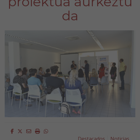
proiektua aurkeztu
da
Facebook
Twitter
Email
Imprimir
Whatsapp
Destacados
Noticias