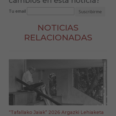
cambios en esta noticia?
Tu email
NOTICIAS
RELACIONADAS
“Tafallako Jaiak” 2026 Argazki Lehiaketa