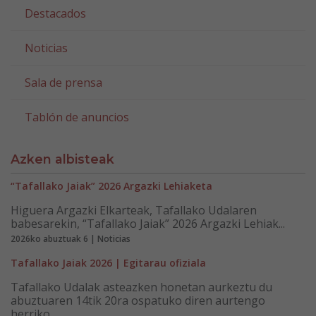
Destacados
Noticias
Sala de prensa
Tablón de anuncios
Azken albisteak
“Tafallako Jaiak” 2026 Argazki Lehiaketa
Higuera Argazki Elkarteak, Tafallako Udalaren
babesarekin, “Tafallako Jaiak” 2026 Argazki Lehiak...
2026ko abuztuak 6 | Noticias
Tafallako Jaiak 2026 | Egitarau ofiziala
Tafallako Udalak asteazken honetan aurkeztu du
abuztuaren 14tik 20ra ospatuko diren aurtengo
herriko...