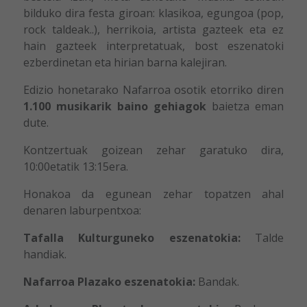
bilduko dira festa giroan: klasikoa, egungoa (pop,
rock taldeak..), herrikoia, artista gazteek eta ez
hain gazteek interpretatuak, bost eszenatoki
ezberdinetan eta hirian barna kalejiran.
Edizio honetarako Nafarroa osotik etorriko diren
1.100 musikarik baino gehiagok
baietza eman
dute.
Kontzertuak goizean zehar garatuko dira,
10:00etatik 13:15era.
Honakoa da egunean zehar topatzen ahal
denaren laburpentxoa:
Tafalla Kulturguneko eszenatokia:
Talde
handiak.
Nafarroa Plazako eszenatokia:
Bandak.