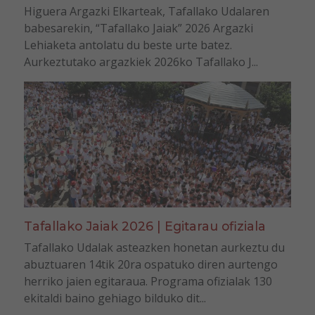
Higuera Argazki Elkarteak, Tafallako Udalaren
babesarekin, “Tafallako Jaiak” 2026 Argazki
Lehiaketa antolatu du beste urte batez.
Aurkeztutako argazkiek 2026ko Tafallako J...
Tafallako Jaiak 2026 | Egitarau ofiziala
Tafallako Udalak asteazken honetan aurkeztu du
abuztuaren 14tik 20ra ospatuko diren aurtengo
herriko jaien egitaraua. Programa ofizialak 130
ekitaldi baino gehiago bilduko dit...