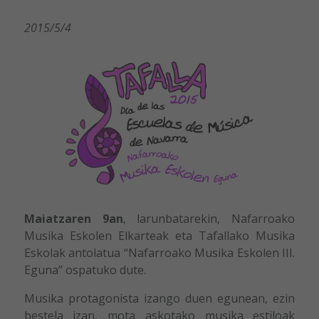
2015/5/4
Maiatzaren 9an
, larunbatarekin, Nafarroako
Musika Eskolen Elkarteak eta Tafallako Musika
Eskolak antolatua “Nafarroako Musika Eskolen III.
Eguna” ospatuko dute.
Musika protagonista izango duen egunean, ezin
bestela izan, mota askotako musika estiloak