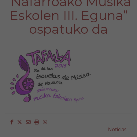
“Nafarroako Musika
Eskolen III. Eguna”
ospatuko da
Facebook
Twitter
Email
Imprimir
Whatsapp
Noticias