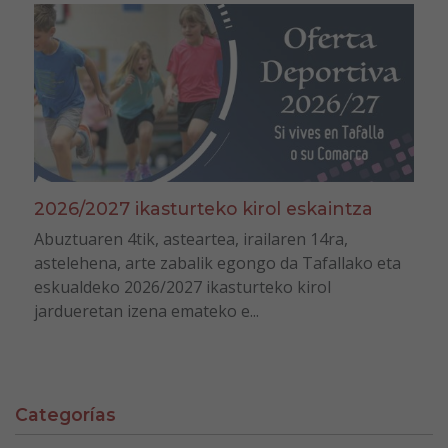
2026/2027 ikasturteko kirol eskaintza
Abuztuaren 4tik, asteartea, irailaren 14ra,
astelehena, arte zabalik egongo da Tafallako eta
eskualdeko 2026/2027 ikasturteko kirol
jardueretan izena emateko e...
Categorías