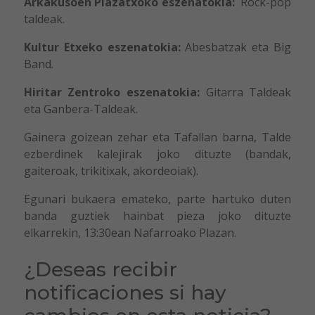
Arkakusoen Plazatxoko eszenatokia:
Rock-pop
taldeak.
Kultur Etxeko eszenatokia:
Abesbatzak eta Big
Band.
Hiritar Zentroko eszenatokia:
Gitarra Taldeak
eta Ganbera-Taldeak.
Gainera goizean zehar eta Tafallan barna, Talde
ezberdinek kalejirak joko dituzte (bandak,
gaiteroak, trikitixak, akordeoiak).
Egunari bukaera emateko, parte hartuko duten
banda guztiek hainbat pieza joko dituzte
elkarrekin, 13:30ean Nafarroako Plazan.
¿Deseas recibir
notificaciones si hay