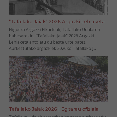
“Tafallako Jaiak” 2026 Argazki Lehiaketa
Higuera Argazki Elkarteak, Tafallako Udalaren
babesarekin, “Tafallako Jaiak” 2026 Argazki
Lehiaketa antolatu du beste urte batez.
Aurkeztutako argazkiek 2026ko Tafallako J...
Tafallako Jaiak 2026 | Egitarau ofiziala