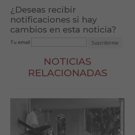
¿Deseas recibir
notificaciones si hay
cambios en esta noticia?
Tu email
NOTICIAS
RELACIONADAS