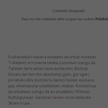
Euskaraldiari hasiera emateko larunbat honetan
Trikidantz erromeria taldea zuzenean izango da
Tafallan bere azken lana aurkezten. Bizitzaz
Goxatu lan berriko abestietaz gain, gai ugari
jorratuko ditu kontzertu berezi honek: euskara,
jaia, elkartasuna uholdeetan, etabar. Kontzertua
larunbatean izango da arratsaldeko 19:0etan
Kulturgunean. Sarrerak
hemen
erosi daitezke
3€ren truke.