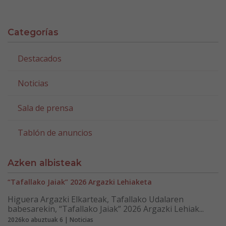
Categorías
Destacados
Noticias
Sala de prensa
Tablón de anuncios
Azken albisteak
“Tafallako Jaiak” 2026 Argazki Lehiaketa
Higuera Argazki Elkarteak, Tafallako Udalaren
babesarekin, “Tafallako Jaiak” 2026 Argazki Lehiak...
2026ko abuztuak 6 | Noticias