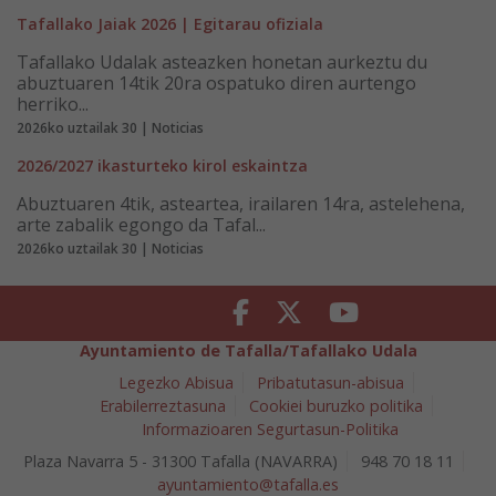
Tafallako Jaiak 2026 | Egitarau ofiziala
Tafallako Udalak asteazken honetan aurkeztu du
abuztuaren 14tik 20ra ospatuko diren aurtengo
herriko...
2026ko uztailak 30 | Noticias
2026/2027 ikasturteko kirol eskaintza
Abuztuaren 4tik, asteartea, irailaren 14ra, astelehena,
arte zabalik egongo da Tafal...
2026ko uztailak 30 | Noticias
Facebook
Twitter
Youtube
Ayuntamiento de Tafalla/Tafallako Udala
Legezko Abisua
Pribatutasun-abisua
Erabilerreztasuna
Cookiei buruzko politika
Informazioaren Segurtasun-Politika
Plaza Navarra 5 - 31300 Tafalla (NAVARRA)
948 70 18 11
ayuntamiento@tafalla.es