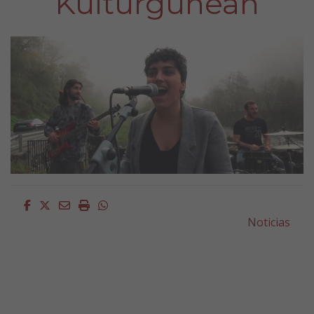
Kulturgunean
Facebook
Twitter
Email
Imprimir
Whatsapp
Noticias