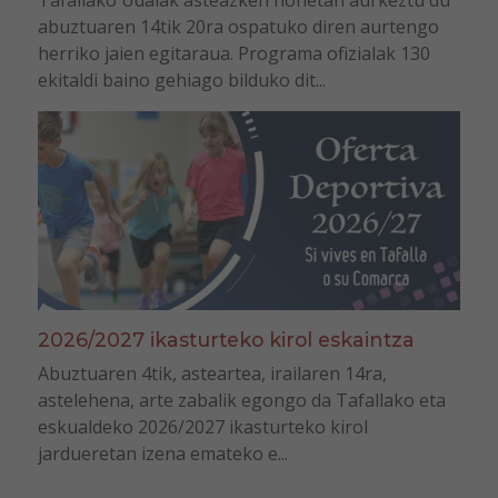
Tafallako Udalak asteazken honetan aurkeztu du
abuztuaren 14tik 20ra ospatuko diren aurtengo
herriko jaien egitaraua. Programa ofizialak 130
ekitaldi baino gehiago bilduko dit...
2026/2027 ikasturteko kirol eskaintza
Abuztuaren 4tik, asteartea, irailaren 14ra,
astelehena, arte zabalik egongo da Tafallako eta
eskualdeko 2026/2027 ikasturteko kirol
jardueretan izena emateko e...