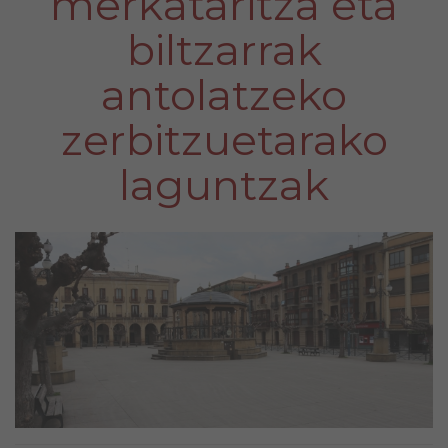
merkataritza eta
biltzarrak
antolatzeko
zerbitzuetarako
laguntzak