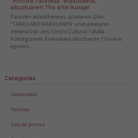
“Pintura Tafallesa” erakusketa,
abuztuaren 11ra arte ikusgai
Pasa den asteazkenean, uztailaren 22an,
“TAFALLAKO MAROLANEN” erakusketaren
irekiera izan zen, Centro Cultural Tafalla
Kulturgunean. Erakusketa abuztuaren 11ra arte
egonen...
Categorías
Destacados
Noticias
Sala de prensa