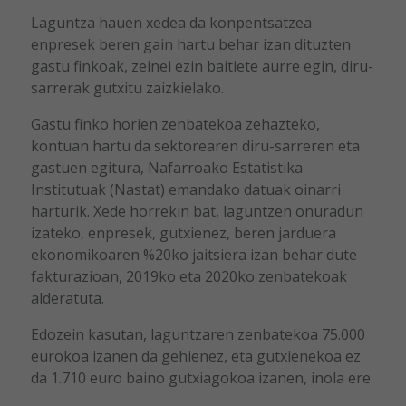
Laguntza hauen xedea da konpentsatzea
enpresek beren gain hartu behar izan dituzten
gastu finkoak, zeinei ezin baitiete aurre egin, diru-
sarrerak gutxitu zaizkielako.
Gastu finko horien zenbatekoa zehazteko,
kontuan hartu da sektorearen diru-sarreren eta
gastuen egitura, Nafarroako Estatistika
Institutuak (Nastat) emandako datuak oinarri
harturik. Xede horrekin bat, laguntzen onuradun
izateko, enpresek, gutxienez, beren jarduera
ekonomikoaren %20ko jaitsiera izan behar dute
fakturazioan, 2019ko eta 2020ko zenbatekoak
alderatuta.
Edozein kasutan, laguntzaren zenbatekoa 75.000
eurokoa izanen da gehienez, eta gutxienekoa ez
da 1.710 euro baino gutxiagokoa izanen, inola ere.