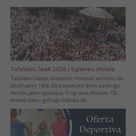
Tafallako Jaiak 2026 | Egitarau ofiziala
Tafallako Udalak asteazken honetan aurkeztu du
abuztuaren 14tik 20ra ospatuko diren aurtengo
herriko jaien egitaraua. Programa ofizialak 130
ekitaldi baino gehiago bilduko dit...