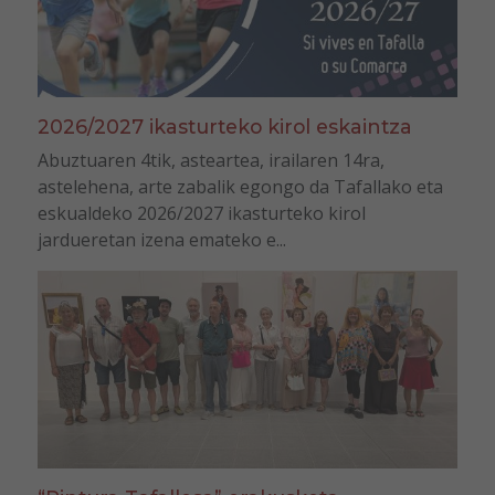
2026/2027 ikasturteko kirol eskaintza
Abuztuaren 4tik, asteartea, irailaren 14ra,
astelehena, arte zabalik egongo da Tafallako eta
eskualdeko 2026/2027 ikasturteko kirol
jardueretan izena emateko e...