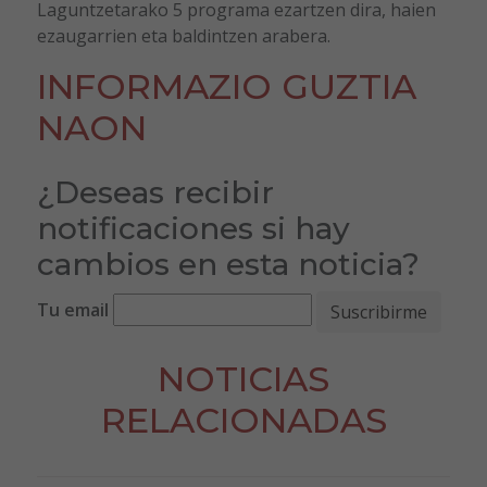
Laguntzetarako 5 programa ezartzen dira, haien
ezaugarrien eta baldintzen arabera.
INFORMAZIO GUZTIA
NAON
¿Deseas recibir
notificaciones si hay
cambios en esta noticia?
Tu email
NOTICIAS
RELACIONADAS