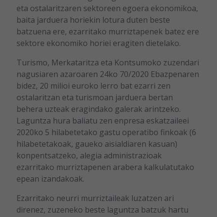
eta ostalaritzaren sektoreen egoera ekonomikoa,
baita jarduera horiekin lotura duten beste
batzuena ere, ezarritako murriztapenek batez ere
sektore ekonomiko horiei eragiten dietelako.
Turismo, Merkataritza eta Kontsumoko zuzendari
nagusiaren azaroaren 24ko 70/2020 Ebazpenaren
bidez, 20 milioi euroko lerro bat ezarri zen
ostalaritzan eta turismoan jarduera bertan
behera uzteak eragindako galerak arintzeko.
Laguntza hura baliatu zen enpresa eskatzaileei
2020ko 5 hilabetetako gastu operatibo finkoak (6
hilabetetakoak, gaueko aisialdiaren kasuan)
konpentsatzeko, alegia administrazioak
ezarritako murriztapenen arabera kalkulatutako
epean izandakoak.
Ezarritako neurri murriztaileak luzatzen ari
direnez, zuzeneko beste laguntza batzuk hartu