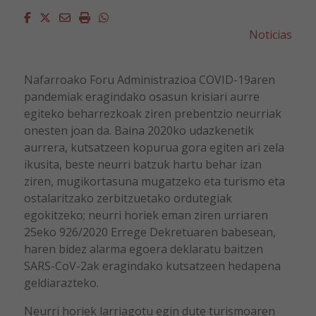
Facebook
Twitter
Email
Imprimir
Whatsapp
Noticias
Nafarroako Foru Administrazioa COVID-19aren
pandemiak eragindako osasun krisiari aurre
egiteko beharrezkoak ziren prebentzio neurriak
onesten joan da. Baina 2020ko udazkenetik
aurrera, kutsatzeen kopurua gora egiten ari zela
ikusita, beste neurri batzuk hartu behar izan
ziren, mugikortasuna mugatzeko eta turismo eta
ostalaritzako zerbitzuetako ordutegiak
egokitzeko; neurri horiek eman ziren urriaren
25eko 926/2020 Errege Dekretuaren babesean,
haren bidez alarma egoera deklaratu baitzen
SARS-CoV-2ak eragindako kutsatzeen hedapena
geldiarazteko.
Neurri horiek larriagotu egin dute turismoaren