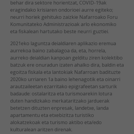
behar dira sektore horientzat, COVID-19ak
eragindako krisiaren ondorioei aurre egiteko;
neurri horiek gehituko zaizkie Nafarroako Foru
Komunitateko Administrazioak arlo ekonomiko
eta fiskalean hartutako beste neurri guztiei.
2021eko laguntza deialdiaren aplikazio eremua
aurrekoa baino zabalagoa da, eta, horrela,
aurreko deialdian kanpoan gelditu ziren kolektibo
batzuk ere onuradun izaten ahalko dira, baldin eta
egoitza fiskala eta lantokiak Nafarroan badituzte
2020ko urriaren 1a baino lehenagotik eta oinarri
arautzaileetan ezarritako epigrafeetan sarturik
badaude: ostalaritza eta turismoarekin lotura
duten handizkako merkataritzako jarduerak
betetzen dituzten enpresak, landetxe, landa
apartamentu eta etxebizitza turistiko
alokatzekoak eta turismo aktibo eta/edo
kulturalean aritzen direnak.