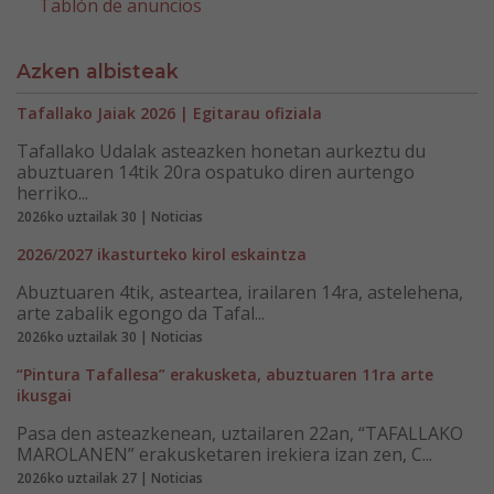
Tablón de anuncios
Azken albisteak
Tafallako Jaiak 2026 | Egitarau ofiziala
Tafallako Udalak asteazken honetan aurkeztu du
abuztuaren 14tik 20ra ospatuko diren aurtengo
herriko...
2026ko uztailak 30 | Noticias
2026/2027 ikasturteko kirol eskaintza
Abuztuaren 4tik, asteartea, irailaren 14ra, astelehena,
arte zabalik egongo da Tafal...
2026ko uztailak 30 | Noticias
“Pintura Tafallesa” erakusketa, abuztuaren 11ra arte
ikusgai
Pasa den asteazkenean, uztailaren 22an, “TAFALLAKO
MAROLANEN” erakusketaren irekiera izan zen, C...
2026ko uztailak 27 | Noticias