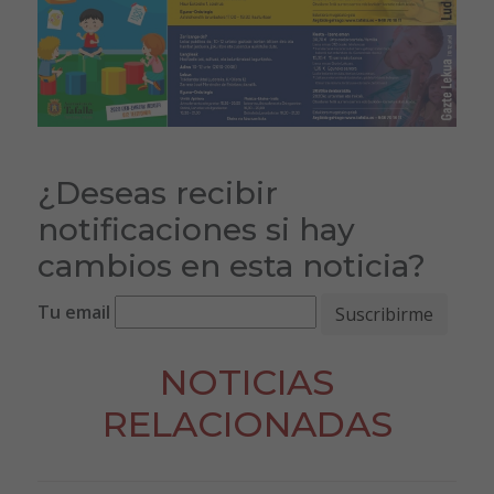
¿Deseas recibir
notificaciones si hay
cambios en esta noticia?
Tu email
NOTICIAS
RELACIONADAS