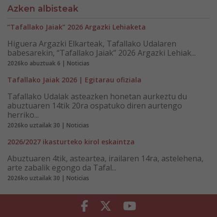
Azken albisteak
“Tafallako Jaiak” 2026 Argazki Lehiaketa
Higuera Argazki Elkarteak, Tafallako Udalaren
babesarekin, “Tafallako Jaiak” 2026 Argazki Lehiak...
2026ko abuztuak 6 | Noticias
Tafallako Jaiak 2026 | Egitarau ofiziala
Tafallako Udalak asteazken honetan aurkeztu du
abuztuaren 14tik 20ra ospatuko diren aurtengo
herriko...
2026ko uztailak 30 | Noticias
2026/2027 ikasturteko kirol eskaintza
Abuztuaren 4tik, asteartea, irailaren 14ra, astelehena,
arte zabalik egongo da Tafal...
2026ko uztailak 30 | Noticias
Facebook
Twitter
Youtube