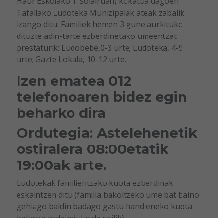
Haur Eskolako 1. solairuan) kokatua dagoen
Tafallako Ludoteka Munizipalak ateak zabalik
izango ditu. Familiek hemen 3 gune aurkituko
dituzte adin-tarte ezberdinetako umeentzat
prestaturik: Ludobebe,0-3 urte; Ludoteka, 4-9
urte; Gazte Lokala, 10-12 urte.
Izen ematea 012
telefonoaren bidez egin
beharko dira
Ordutegia: Astelehenetik
ostiralera 08:00etatik
19:00ak arte.
Ludotekak familientzako kuota ezberdinak
eskaintzen ditu (familia bakoitzeko ume bat baino
gehiago baldin badago gastu handieneko kuota
bakarra ordainduko da soilik).