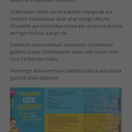
Urtarrilean zehar sarrera dohan izango da eta
familiek instalazioak ikusi ahal izango dituzte.
Otsailetik aurrera kidea izatea ala sarrera eukitzea
derrigorrezkoa izango da.
Zailtasun ekonomikoak izatekotan Udaletxean
galdetu Gazte Zerbitzuaren bidez edo Oinarrizko
Giza Zerbitzuen bidez.
Hurrengo dokumentuan baldintza eta kuota mota
guztiak ikusi daitezke: