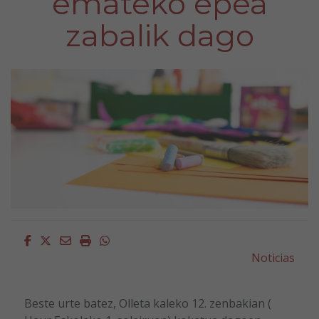
emateko epea
zabalik dago
Facebook
Twitter
Email
Imprimir
Whatsapp
Noticias
Beste urte batez, Olleta kaleko 12. zenbakian (