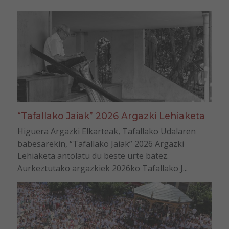
“Tafallako Jaiak” 2026 Argazki Lehiaketa
Higuera Argazki Elkarteak, Tafallako Udalaren
babesarekin, “Tafallako Jaiak” 2026 Argazki
Lehiaketa antolatu du beste urte batez.
Aurkeztutako argazkiek 2026ko Tafallako J...