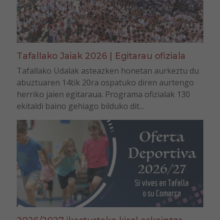
Tafallako Jaiak 2026 | Egitarau ofiziala
Tafallako Udalak asteazken honetan aurkeztu du
abuztuaren 14tik 20ra ospatuko diren aurtengo
herriko jaien egitaraua. Programa ofizialak 130
ekitaldi baino gehiago bilduko dit...