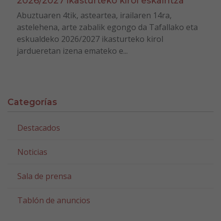
2026/2027 ikasturteko kirol eskaintza
Abuztuaren 4tik, asteartea, irailaren 14ra,
astelehena, arte zabalik egongo da Tafallako eta
eskualdeko 2026/2027 ikasturteko kirol
jardueretan izena emateko e...
Categorías
Destacados
Noticias
Sala de prensa
Tablón de anuncios