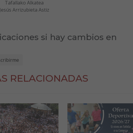
Tafallako Alkatea
Jesús Arrizubieta Astiz
ficaciones si hay cambios en
AS RELACIONADAS