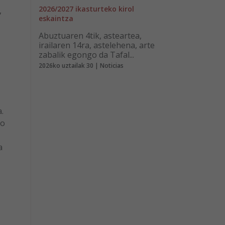
2026/2027 ikasturteko kirol
,
eskaintza
Abuztuaren 4tik, asteartea,
irailaren 14ra, astelehena, arte
zabalik egongo da Tafal...
2026ko uztailak 30 | Noticias
.
ko
a