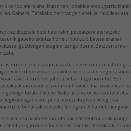
etik kanpo atera ahal izan ziren, jokabide eredugarria izanik
ren. Gainera, Tafallako herritar gehienek jarraibideak eta
rasok ez dituztela bete haurrekin paseatzera ateratzeko
rtasunik gabeko ekintza horiek inboluzio batera eraman
okitzera, guztiongan eragina izango duena. Batzuen arau-
tzate.
ta lasterren normaltasun pixka bat berreskuratu nahi dugula
ingabeekin irteterakoan zabaldu diren osasun-segurtasune
jokoan, asko, eta denok jabetu behar dugu horretaz. Ezin
izitzak jokoan daudelako eta konfinamendua, osasunean et
n gehiago luzatu daiteke. Baita, jakina, osasuna eta bizitza
ko begiruneagatik ere, pena merezi du jokabide egokia
oinarrizko beharrak asetzeko lan egiten dihardutenengatik.
zen aste eta hilabeteetan, eta badakit zentzudunak izango
n asteetan egin duen ahaleginaz, zuetako bakoitzak errotik