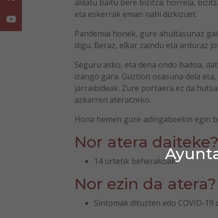
aldatu baitu bere bizitza; horrela, bizi
eta eskerrak eman nahi dizkizuet.
Youtube
Pandemia honek, gure ahultasunaz gain,
digu. Beraz, elkar zaindu eta arduraz
Seguru asko, eta dena ondo badoa, dato
izango gara. Guztion osasuna dela eta
jarraibideak. Zure portaera ez da hutsa
azkarren ateratzeko.
Hona hemen gure adingabeekin egin be
Nor atera daiteke
Ayunta
14 urtetik beherakoak.
Nor ezin da atera?
Sintomak dituzten edo COVID-19 d