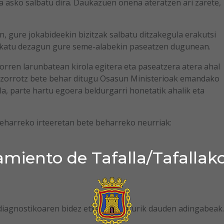
tza asko salbatu dira. Daukazuen onena ateratzen ari zarete,
 gure jokabideekin bizitzak salbatu ditzakegula erakutsi
 jokatu dezagun gure seme-alabekin paseatzen dugunean.
rren larunbatean kirola egitera eta paseatzera atera ahal
, zorrotz bete behar ditugu Osasun Ministerioak emandako
la, parte hartu egoera beldurgarri honetatik ahalik eta
harreko irteeretan bete beharreko neurriak:
?
miento de Tafalla/Tafallak
iagnostikoaren bidez etxean isolaturik dauden adingabeak.