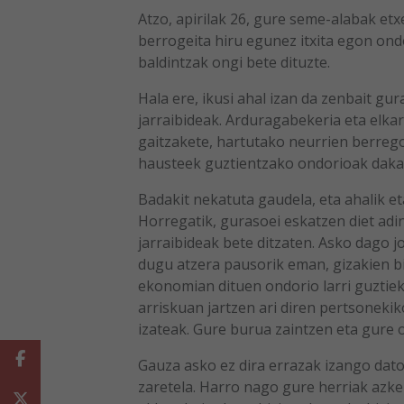
Atzo, apirilak 26, gure seme-alabak etx
berrogeita hiru egunez itxita egon ondo
baldintzak ongi bete dituzte.
Hala ere, ikusi ahal izan da zenbait gu
jarraibideak. Arduragabekeria eta elka
gaitzakete, hartutako neurrien berreg
hausteek guztientzako ondorioak dakar
Badakit nekatuta gaudela, eta ahalik e
Horregatik, gurasoei eskatzen diet ad
jarraibideak bete ditzaten. Asko dago 
dugu atzera pausorik eman, gizakien b
ekonomian dituen ondorio larri guztieki
arriskuan jartzen ari diren pertsoneki
izateak. Gure burua zaintzen eta gure 
Facebook
Gauza asko ez dira errazak izango dato
zaretela. Harro nago gure herriak azke
Twitter