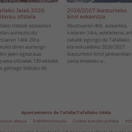
allako Jaiak 2026
2026/2027 ikasturteko
itarau ofiziala
kirol eskaintza
llako Udalak asteazken
Abuztuaren 4tik, asteartea,
tan aurkeztu du
irailaren 14ra, astelehena, ar
tuaren 14tik 20ra
zabalik egongo da Tafallako
tuko diren aurtengo
eta eskualdeko 2026/2027
iko jaien egitaraua.
ikasturteko kirol jardueretan
rama ofizialak 130 ekitaldi
izena emateko e...
o gehiago bilduko dit...
Ayuntamiento de Tafalla/Tafallako Udala
utasun-abisua
Erabilerreztasuna
Cookiei buruzko politika
Inf
arra 5 - 31300 Tafalla (NAVARRA)
948 70 18 11
ayuntamiento@t