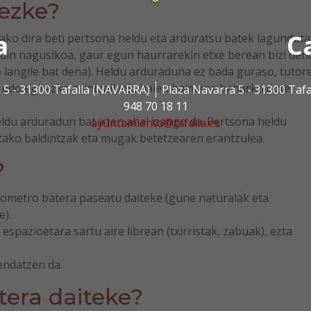
tezke?
a
C
ako dira beti pertsona heldu eta arduratsu batek lagunduta
adin nagusikoa, gaur egun haurrarekin etxe berean bizi den
langile bat dena). Heldu arduraduna ez bada guraso, tutore
o edo egitezko zaintzaileek, haien baimena beharko dute
 5 - 31300 Tafalla (NAVARRA)
Plaza Navarra 5 - 31300 Taf
948 70 18 11
ldu arduradun bat irten ahal izango da. Pertsona heldu
ayuntamiento@tafalla.es
tako baldintzak eta mugak betetzearen erantzulea.
?
lometro batera paseatu daiteke (gune naturalak eta
).
espazioetara sartu aire librean (txirristak, zabuak), ezta
ndatzen da.
era daiteke?