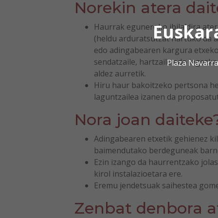
Norekin atera dai
Euskar
Haurrak eguneroko ibilaldira ater
(heldu arduratsutzat hartuko da 
edo adingabearen kargura etxeko 
sendatzaile, hartzaile edo legezk
Plaza Navarra
aldez aurretik.
Hiru haur bakoitzeko pertsona he
laguntzailea izanen da proposatu
Nora joan daiteke
Adingabearen etxetik gehienez ki
baimendutako berdeguneak barne
Ezin izango da haurrentzako jolas 
kirol instalazioetara ere.
Eremu jendetsuak saihestea gome
Zenbat denbora at