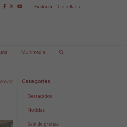
Euskara
Castellano
facebook
twitter
youtube
Buscar
una
Multimedia
Volver
Categorías
Destacados
Noticias
Sala de prensa