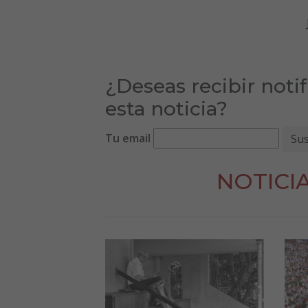
¿Deseas recibir noti
esta noticia?
Tu email
NOTICI