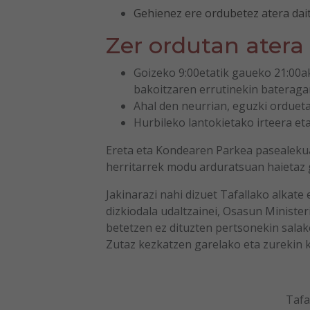
Gehienez ere ordubetez atera dai
Zer ordutan atera
Goizeko 9:00etatik gaueko 21:00ak 
bakoitzaren errutinekin bateraga
Ahal den neurrian, eguzki ordue
Hurbileko lantokietako irteera e
Ereta eta Kondearen Parkea pasealekuak
herritarrek modu arduratsuan haietaz g
Jakinarazi nahi dizuet Tafallako alkate
dizkiodala udaltzainei, Osasun Ministe
betetzen ez dituzten pertsonekin salak
Zutaz kezkatzen garelako eta zurekin k
Tafa