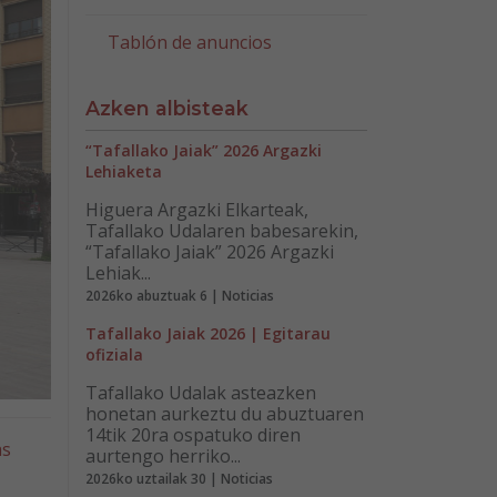
Tablón de anuncios
Azken albisteak
“Tafallako Jaiak” 2026 Argazki
Lehiaketa
Higuera Argazki Elkarteak,
Tafallako Udalaren babesarekin,
“Tafallako Jaiak” 2026 Argazki
Lehiak...
2026ko abuztuak 6 | Noticias
Tafallako Jaiak 2026 | Egitarau
ofiziala
Tafallako Udalak asteazken
honetan aurkeztu du abuztuaren
14tik 20ra ospatuko diren
as
aurtengo herriko...
2026ko uztailak 30 | Noticias