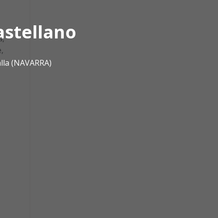
astellano
a,
,
alla (NAVARRA)