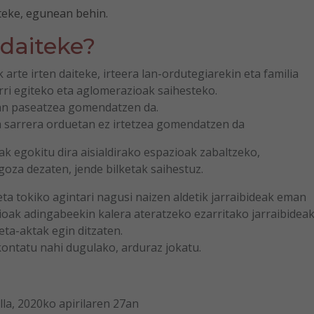
teke, egunean behin.
 daiteke?
arte irten daiteke, irteera lan-ordutegiarekin eta familia
rri egiteko eta aglomerazioak saihesteko.
tan paseatzea gomendatzen da.
ta sarrera orduetan ez irtetzea gomendatzen da
 egokitu dira aisialdirako espazioak zabaltzeko,
oza dezaten, jende bilketak saihestuz.
 eta tokiko agintari nagusi naizen aldetik jarraibideak eman
rioak adingabeekin kalera ateratzeko ezarritako jarraibidea
eta-aktak egin ditzaten.
ontatu nahi dugulako, arduraz jokatu.
lla, 2020ko apirilaren 27an