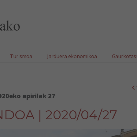
lla/Tafallako Udala
Turismoa
Jarduera ekonomikoa
Gaurkotas
020eko apirilak 27
DOA | 2020/04/27