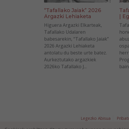
“Tafallako Jaiak” 2026
Taf
Argazki Lehiaketa
| Eg
Higuera Argazki Elkarteak,
Tafa
Tafallako Udalaren
hone
babesarekin, “Tafallako Jaiak”
abuz
2026 Argazki Lehiaketa
ospa
antolatu du beste urte batez.
herr
Aurkeztutako argazkiek
Prog
2026ko Tafallako J...
bain
Legezko Abisua
Pribat
Plaza Nav