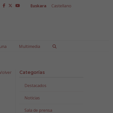
Euskara
Castellano
facebook
twitter
youtube
Buscar
una
Multimedia
Volver
Categorías
Destacados
Noticias
Sala de prensa