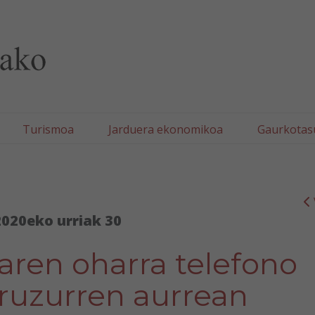
lla/Tafallako Udala
Turismoa
Jarduera ekonomikoa
Gaurkotas
2020eko urriak 30
aren oharra telefono
iruzurren aurrean