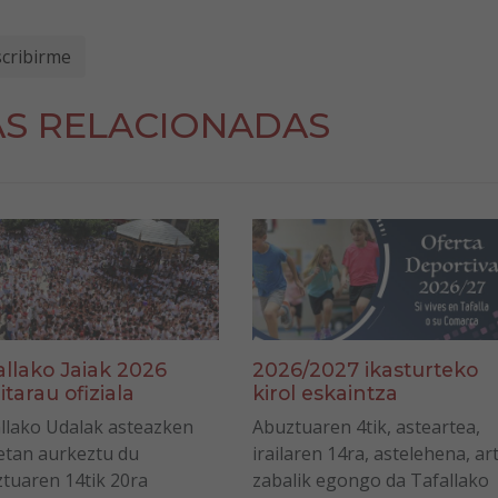
AS RELACIONADAS
allako Jaiak 2026
2026/2027 ikasturteko
itarau ofiziala
kirol eskaintza
llako Udalak asteazken
Abuztuaren 4tik, asteartea,
tan aurkeztu du
irailaren 14ra, astelehena, ar
tuaren 14tik 20ra
zabalik egongo da Tafallako