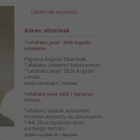
Tablón de anuncios
Azken albisteak
“Tafallako Jaiak” 2026 Argazki
Lehiaketa
Higuera Argazki Elkarteak,
Tafallako Udalaren babesarekin,
“Tafallako Jaiak” 2026 Argazki
Lehiak...
2026ko abuztuak 6 | Noticias
Tafallako Jaiak 2026 | Egitarau
ofiziala
Tafallako Udalak asteazken
honetan aurkeztu du abuztuaren
14tik 20ra ospatuko diren
aurtengo herriko...
2026ko uztailak 30 | Noticias