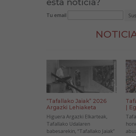
esta noticia?
Tu email
NOTICI
“Tafallako Jaiak” 2026
Taf
Argazki Lehiaketa
| Eg
Higuera Argazki Elkarteak,
Tafa
Tafallako Udalaren
hone
babesarekin, “Tafallako Jaiak”
abuz