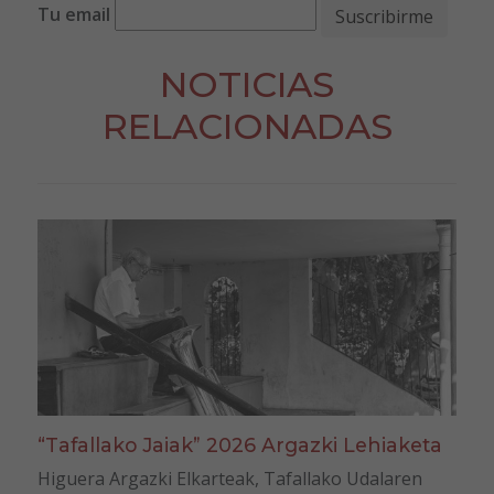
Tu email
NOTICIAS
RELACIONADAS
“Tafallako Jaiak” 2026 Argazki Lehiaketa
Higuera Argazki Elkarteak, Tafallako Udalaren