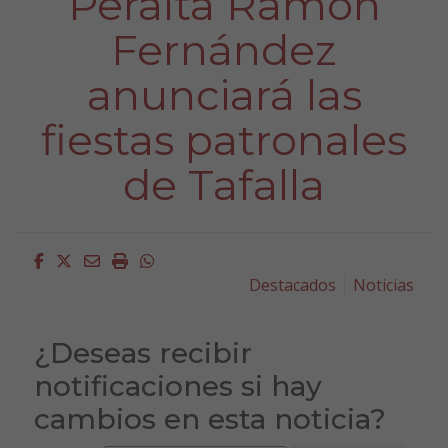
Peralta Ramón
Fernández
anunciará las
fiestas patronales
de Tafalla
Facebook
Twitter
Email
Imprimir
Whatsapp
Destacados
Noticias
¿Deseas recibir
notificaciones si hay
cambios en esta noticia?