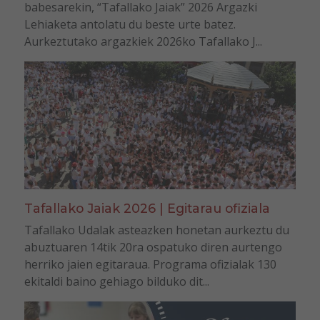
babesarekin, “Tafallako Jaiak” 2026 Argazki
Lehiaketa antolatu du beste urte batez.
Aurkeztutako argazkiek 2026ko Tafallako J...
Tafallako Jaiak 2026 | Egitarau ofiziala
Tafallako Udalak asteazken honetan aurkeztu du
abuztuaren 14tik 20ra ospatuko diren aurtengo
herriko jaien egitaraua. Programa ofizialak 130
ekitaldi baino gehiago bilduko dit...