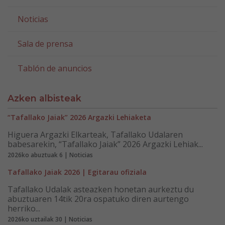
Noticias
Sala de prensa
Tablón de anuncios
Azken albisteak
“Tafallako Jaiak” 2026 Argazki Lehiaketa
Higuera Argazki Elkarteak, Tafallako Udalaren
babesarekin, “Tafallako Jaiak” 2026 Argazki Lehiak...
2026ko abuztuak 6 | Noticias
Tafallako Jaiak 2026 | Egitarau ofiziala
Tafallako Udalak asteazken honetan aurkeztu du
abuztuaren 14tik 20ra ospatuko diren aurtengo
herriko...
2026ko uztailak 30 | Noticias