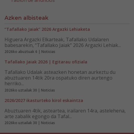
Tablón de anuncios
Azken albisteak
“Tafallako Jaiak” 2026 Argazki Lehiaketa
Higuera Argazki Elkarteak, Tafallako Udalaren
babesarekin, “Tafallako Jaiak” 2026 Argazki Lehiak...
2026ko abuztuak 6 | Noticias
Tafallako Jaiak 2026 | Egitarau ofiziala
Tafallako Udalak asteazken honetan aurkeztu du
abuztuaren 14tik 20ra ospatuko diren aurtengo
herriko...
2026ko uztailak 30 | Noticias
2026/2027 ikasturteko kirol eskaintza
Abuztuaren 4tik, asteartea, irailaren 14ra, astelehena,
arte zabalik egongo da Tafal...
2026ko uztailak 30 | Noticias