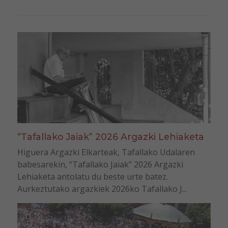
“Tafallako Jaiak” 2026 Argazki Lehiaketa
Higuera Argazki Elkarteak, Tafallako Udalaren
babesarekin, “Tafallako Jaiak” 2026 Argazki
Lehiaketa antolatu du beste urte batez.
Aurkeztutako argazkiek 2026ko Tafallako J...