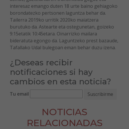
interesaz emango duten 18 urte baino gehiagoko
borondatezko pertsonen laguntza behar da.
Tailerra 2019ko urritik 2020ko maiatzera
burutuko da. Astearte eta ostegunetan, goizeko
9:15etatik 10:45etara. Oinarrizko mailara
bideratuta egongo da. Laguntzeko prest bazaude,
Tafallako Udal bulegoan eman behar duzu izena.
¿Deseas recibir
notificaciones si hay
cambios en esta noticia?
Tu email
NOTICIAS
RELACIONADAS