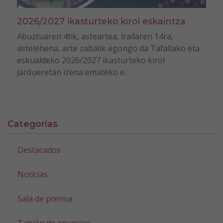
2026/2027 ikasturteko kirol eskaintza
Abuztuaren 4tik, asteartea, irailaren 14ra,
astelehena, arte zabalik egongo da Tafallako eta
eskualdeko 2026/2027 ikasturteko kirol
jardueretan izena emateko e...
Categorías
Destacados
Noticias
Sala de prensa