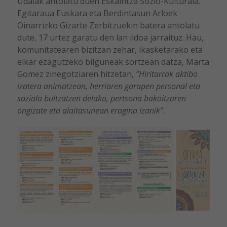
Udalak antolatu duen Eskaintza Sozio-Kulturala.
Egitaraua Euskara eta Berdintasun Arloek
Oinarrizko Gizarte Zerbitzuekin batera antolatu
dute, 17 urtez garatu den lan ildoa jarraituz. Hau,
komunitatearen bizitzan zehar, ikasketarako eta
elkar ezagutzeko bilguneak sortzean datza, Marta
Gomez zinegotziaren hitzetan,
“Hiritarrak aktibo
izatera animatzean, herriaren garapen personal eta
soziala bultzatzen delako, pertsona bakoitzaren
ongizate eta alaitasunean eragina izanik”.