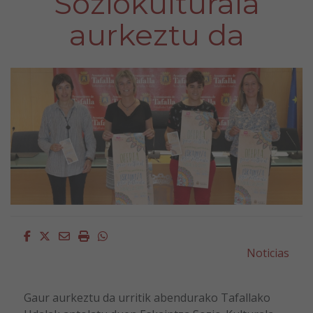
Soziokulturala
aurkeztu da
Facebook
Twitter
Email
Imprimir
Whatsapp
Noticias
Gaur aurkeztu da urritik abendurako Tafallako