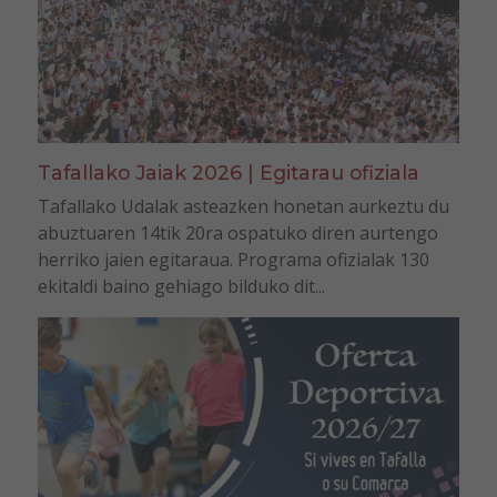
Tafallako Jaiak 2026 | Egitarau ofiziala
Tafallako Udalak asteazken honetan aurkeztu du
abuztuaren 14tik 20ra ospatuko diren aurtengo
herriko jaien egitaraua. Programa ofizialak 130
ekitaldi baino gehiago bilduko dit...