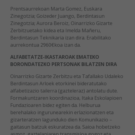
Prentsaurrekoan Marta Gomez, Euskara
Zinegotzia; Goizeder Juango, Berdintasun
Zinegotzia; Aurora Beroiz, Oinarrizko Gizarte
Zerbitzuetako kidea eta Imelda Mañeru,
Berdintasun Teknikaria izan dira. Erabilitako
aurrekontua 2960€koa izan da.
ALFABETATZE-IKASTAROAK EMATEKO
BORONDATEZKO PERTSONAK BILATZEN DIRA
Oinarrizko Gizarte Zerbitzu eta Tafallako Udaleko
Berdintasun Arloek etorkinei bideratutako
alfabetizazio tailerra (gazteleraz) antolatu dute.
Formakuntzaren koordinazioa, Itaka Eskolapioen
Fundazioaren bidez egiten da. Helburua
berehalako ingurunearekin erlazionatzen eta
gizarteratzen lagunduko dien Komunikazio –
gaitasun batzuk eskuratzea da. Saioa hobetzeko
asmoz, gaztelaniaren transmisioa gogoz eta