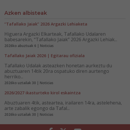
Azken albisteak
“Tafallako Jaiak” 2026 Argazki Lehiaketa
Higuera Argazki Elkarteak, Tafallako Udalaren
babesarekin, “Tafallako Jaiak” 2026 Argazki Lehiak...
2026ko abuztuak 6 | Noticias
Tafallako Jaiak 2026 | Egitarau ofiziala
Tafallako Udalak asteazken honetan aurkeztu du
abuztuaren 14tik 20ra ospatuko diren aurtengo
herriko...
2026ko uztailak 30 | Noticias
2026/2027 ikasturteko kirol eskaintza
Abuztuaren 4tik, asteartea, irailaren 14ra, astelehena,
arte zabalik egongo da Tafal...
2026ko uztailak 30 | Noticias
Facebook
Twitter
Youtube