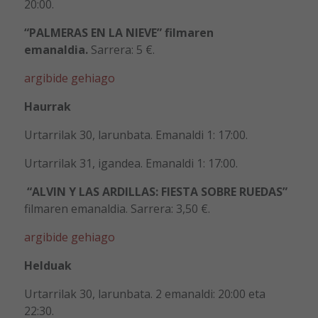
20:00.
“PALMERAS EN LA NIEVE”
filmaren
emanaldia
.
Sarrera: 5 €.
argibide gehiago
Haurrak
Urtarrilak 30, larunbata. Emanaldi 1: 17:00.
Urtarrilak 31, igandea. Emanaldi 1: 17:00.
“ALVIN Y LAS ARDILLAS: FIESTA SOBRE RUEDAS”
filmaren emanaldia. Sarrera: 3,50 €.
argibide gehiago
Helduak
Urtarrilak 30, larunbata. 2 emanaldi: 20:00 eta
22:30.