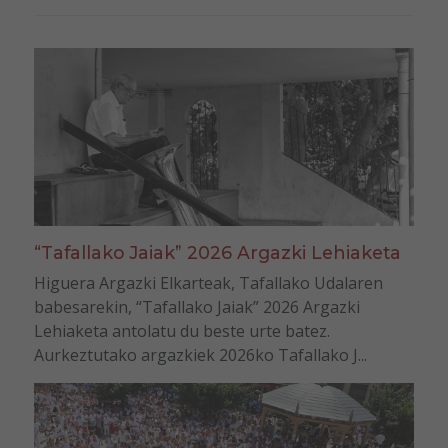
“Tafallako Jaiak” 2026 Argazki Lehiaketa
Higuera Argazki Elkarteak, Tafallako Udalaren
babesarekin, “Tafallako Jaiak” 2026 Argazki
Lehiaketa antolatu du beste urte batez.
Aurkeztutako argazkiek 2026ko Tafallako J...