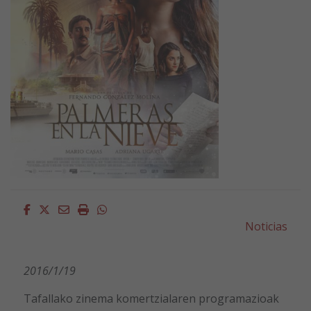
Facebook
Twitter
Email
Imprimir
Whatsapp
Noticias
2016/1/19
Tafallako zinema komertzialaren programazioak