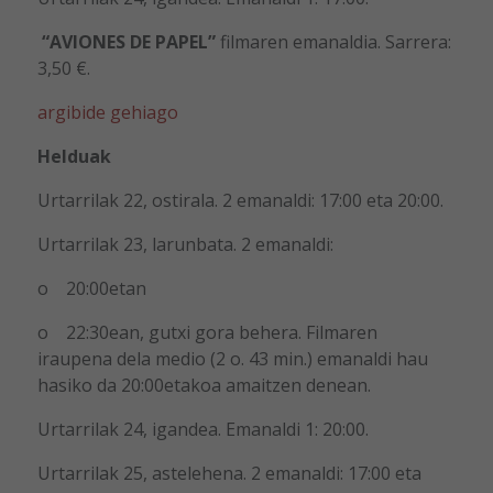
“AVIONES DE PAPEL”
filmaren emanaldia. Sarrera:
3,50 €.
argibide gehiago
Helduak
Urtarrilak 22, ostirala. 2 emanaldi: 17:00 eta 20:00.
Urtarrilak 23, larunbata. 2 emanaldi:
o 20:00etan
o 22:30ean, gutxi gora behera. Filmaren
iraupena dela medio (2 o. 43 min.) emanaldi hau
hasiko da 20:00etakoa amaitzen denean.
Urtarrilak 24, igandea. Emanaldi 1: 20:00.
Urtarrilak 25, astelehena. 2 emanaldi: 17:00 eta