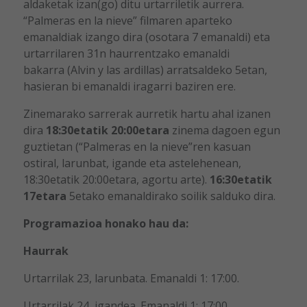
aldaketak izan(go) ditu urtarriletik aurrera.
“Palmeras en la nieve” filmaren aparteko
emanaldiak izango dira (osotara 7 emanaldi) eta
urtarrilaren 31n haurrentzako emanaldi
bakarra (Alvin y las ardillas) arratsaldeko 5etan,
hasieran bi emanaldi iragarri baziren ere.
Zinemarako sarrerak aurretik hartu ahal izanen
dira
18:30etatik 20:00etara
zinema dagoen egun
guztietan (“Palmeras en la nieve”ren kasuan
ostiral, larunbat, igande eta astelehenean,
18:30etatik 20:00etara, agortu arte).
16:30etatik
17etara
5etako emanaldirako soilik salduko dira.
Programazioa honako hau da:
Haurrak
Urtarrilak 23, larunbata. Emanaldi 1: 17:00.
Urtarrilak 24, igandea. Emanaldi 1: 17:00.