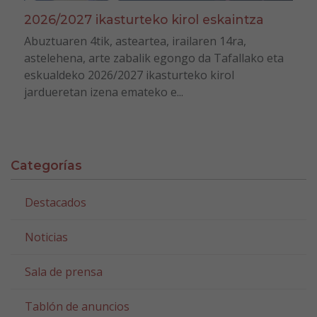
2026/2027 ikasturteko kirol eskaintza
Abuztuaren 4tik, asteartea, irailaren 14ra,
astelehena, arte zabalik egongo da Tafallako eta
eskualdeko 2026/2027 ikasturteko kirol
jardueretan izena emateko e...
Categorías
Destacados
Noticias
Sala de prensa
Tablón de anuncios