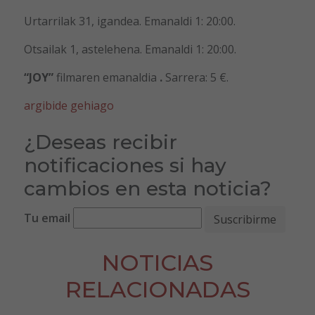
Urtarrilak 31, igandea. Emanaldi 1: 20:00.
Otsailak 1, astelehena. Emanaldi 1: 20:00.
“JOY”
filmaren emanaldia
.
Sarrera: 5 €.
argibide gehiago
¿Deseas recibir
notificaciones si hay
cambios en esta noticia?
Tu email
NOTICIAS
RELACIONADAS