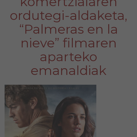
komertzialaren
ordutegi-aldaketa,
“Palmeras en la
nieve” filmaren
aparteko
emanaldiak