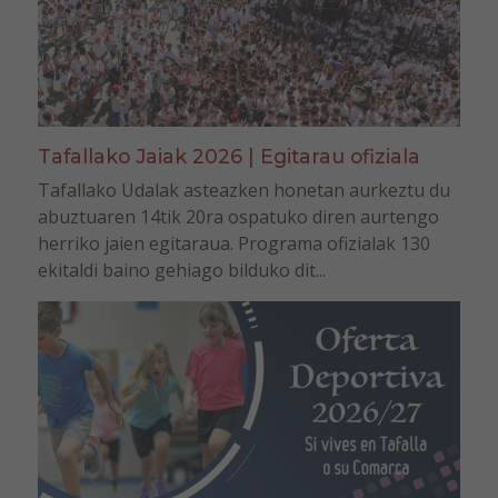
Tafallako Jaiak 2026 | Egitarau ofiziala
Tafallako Udalak asteazken honetan aurkeztu du
abuztuaren 14tik 20ra ospatuko diren aurtengo
herriko jaien egitaraua. Programa ofizialak 130
ekitaldi baino gehiago bilduko dit...