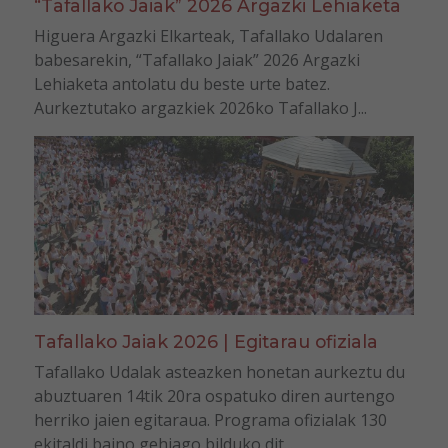
“Tafallako Jaiak” 2026 Argazki Lehiaketa
Higuera Argazki Elkarteak, Tafallako Udalaren
babesarekin, “Tafallako Jaiak” 2026 Argazki
Lehiaketa antolatu du beste urte batez.
Aurkeztutako argazkiek 2026ko Tafallako J...
Tafallako Jaiak 2026 | Egitarau ofiziala
Tafallako Udalak asteazken honetan aurkeztu du
abuztuaren 14tik 20ra ospatuko diren aurtengo
herriko jaien egitaraua. Programa ofizialak 130
ekitaldi baino gehiago bilduko dit...