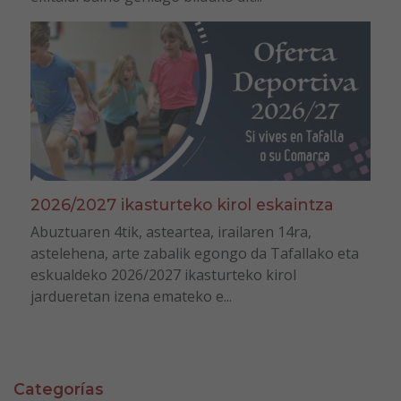
2026/2027 ikasturteko kirol eskaintza
Abuztuaren 4tik, asteartea, irailaren 14ra,
astelehena, arte zabalik egongo da Tafallako eta
eskualdeko 2026/2027 ikasturteko kirol
jardueretan izena emateko e...
Categorías