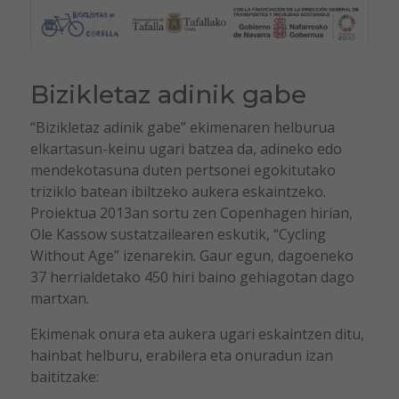
Bizikletaz adinik gabe
“Bizikletaz adinik gabe” ekimenaren helburua
elkartasun-keinu ugari batzea da, adineko edo
mendekotasuna duten pertsonei egokitutako
triziklo batean ibiltzeko aukera eskaintzeko.
Proiektua 2013an sortu zen
Copenhagen
hirian,
Ole Kassow
sustatzailearen eskutik, “Cycling
Without Age” izenarekin. Gaur egun, dagoeneko
37 herrialdetako 450 hiri baino gehiagotan dago
martxan.
Ekimenak onura eta aukera ugari eskaintzen ditu,
hainbat helburu, erabilera eta onuradun izan
baititzake: