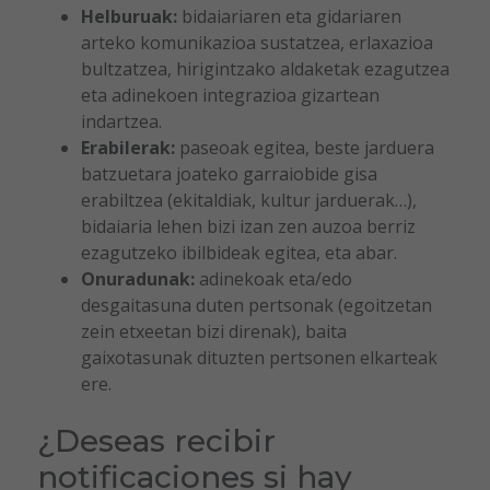
Helburuak:
bidaiariaren eta gidariaren
arteko komunikazioa sustatzea, erlaxazioa
bultzatzea, hirigintzako aldaketak ezagutzea
eta adinekoen integrazioa gizartean
indartzea.
Erabilerak:
paseoak egitea, beste jarduera
batzuetara joateko garraiobide gisa
erabiltzea (ekitaldiak, kultur jarduerak…),
bidaiaria lehen bizi izan zen auzoa berriz
ezagutzeko ibilbideak egitea, eta abar.
Onuradunak:
adinekoak eta/edo
desgaitasuna duten pertsonak (egoitzetan
zein etxeetan bizi direnak), baita
gaixotasunak dituzten pertsonen elkarteak
ere.
¿Deseas recibir
notificaciones si hay