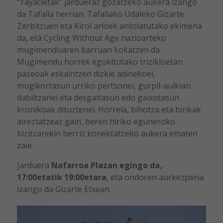
“Yayacletak” jardueraz gozatzeko aukera izango
da
Tafalla
herrian. Tafallako Udaleko Gizarte
Zerbitzuen eta Kirol arloek antolatutako ekimena
da, eta
Cycling Without Age
nazioarteko
mugimenduaren barruan kokatzen da.
Mugimendu horrek egokitutako trizikloetan
paseoak eskaintzen dizkie adinekoei,
mugikortasun urriko pertsonei, gurpil-aulkian
dabiltzanei eta desgaitasun edo gaixotasun
kronikoak dituztenei. Horrela, bihotza eta birikak
aireztatzeaz gain, beren hiriko eguneroko
bizitzarekin berriz konektatzeko aukera ematen
zaie.
Jarduera
Nafarroa Plazan egingo da,
17:00etatik 19:00etara
, eta ondoren aurkezpena
izango da Gizarte Etxean.