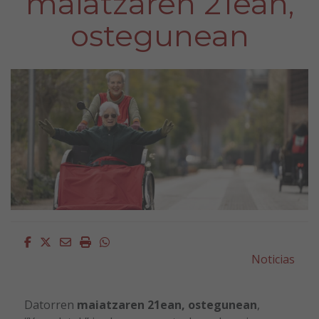
maiatzaren 21ean,
ostegunean
Facebook
Twitter
Email
Imprimir
Whatsapp
Noticias
Datorren
maiatzaren 21ean, ostegunean
,