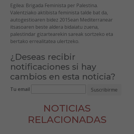
Egilea: Brigada Feminista per Palestina.
Valentziako aktibista feminista talde bat da,
autogestioaren bidez 2015ean Mediterranear
itsasoaren beste aldera bidaiatu zuena,
palestindar gizartearekin sareak sortzeko eta
bertako errealitatea ulertzeko.
¿Deseas recibir
notificaciones si hay
cambios en esta noticia?
Tu email
NOTICIAS
RELACIONADAS