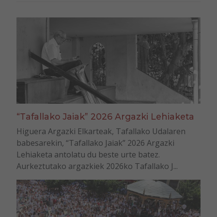
“Tafallako Jaiak” 2026 Argazki Lehiaketa
Higuera Argazki Elkarteak, Tafallako Udalaren
babesarekin, “Tafallako Jaiak” 2026 Argazki
Lehiaketa antolatu du beste urte batez.
Aurkeztutako argazkiek 2026ko Tafallako J...