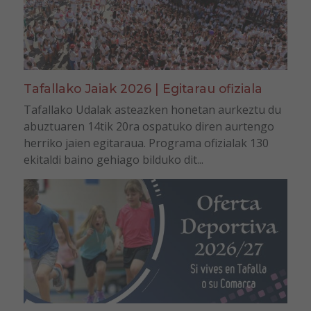
Tafallako Jaiak 2026 | Egitarau ofiziala
Tafallako Udalak asteazken honetan aurkeztu du
abuztuaren 14tik 20ra ospatuko diren aurtengo
herriko jaien egitaraua. Programa ofizialak 130
ekitaldi baino gehiago bilduko dit...