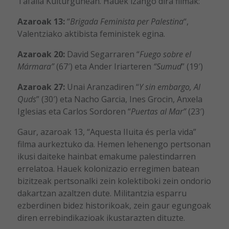
Tafalla Kulturgunean. Hauek izango dira filmak:
Azaroak 13:
“
Brigada Feminista per Palestina
“,
Valentziako aktibista feministek egina.
Azaroak 20:
David Segarraren “
Fuego sobre el
Mármara”
(67′) eta Ander Iriarteren
“Sumud
” (19′)
Azaroak 27:
Unai Aranzadiren “
Y sin embargo, Al
Quds
” (30′) eta Nacho Garcia, Ines Grocin, Anxela
Iglesias eta Carlos Sordoren “
Puertas al Mar”
(23′)
Gaur, azaroak 13, “Aquesta IIuita és perla vida”
filma aurkeztuko da. Hemen lehenengo pertsonan
ikusi daiteke hainbat emakume palestindarren
errelatoa. Hauek kolonizazio erregimen batean
bizitzeak pertsonalki zein kolektiboki zein ondorio
dakartzan azaltzen dute. Militantzia esparru
ezberdinen bidez historikoak, zein gaur egungoak
diren errebindikazioak ikustarazten dituzte.