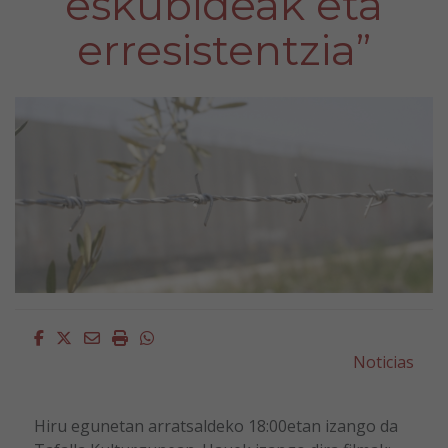
eskubideak eta
erresistentzia”
Facebook
Twitter
Email
Imprimir
Whatsapp
Noticias
Hiru egunetan arratsaldeko 18:00etan izango da