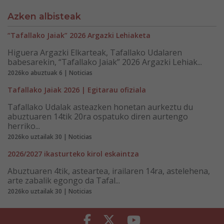
Azken albisteak
“Tafallako Jaiak” 2026 Argazki Lehiaketa
Higuera Argazki Elkarteak, Tafallako Udalaren
babesarekin, “Tafallako Jaiak” 2026 Argazki Lehiak...
2026ko abuztuak 6 | Noticias
Tafallako Jaiak 2026 | Egitarau ofiziala
Tafallako Udalak asteazken honetan aurkeztu du
abuztuaren 14tik 20ra ospatuko diren aurtengo
herriko...
2026ko uztailak 30 | Noticias
2026/2027 ikasturteko kirol eskaintza
Abuztuaren 4tik, asteartea, irailaren 14ra, astelehena,
arte zabalik egongo da Tafal...
2026ko uztailak 30 | Noticias
Facebook
Twitter
Youtube