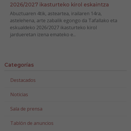
2026/2027 ikasturteko kirol eskaintza
Abuztuaren 4tik, asteartea, irailaren 14ra,
astelehena, arte zabalik egongo da Tafallako eta
eskualdeko 2026/2027 ikasturteko kirol
jardueretan izena emateko e...
Categorías
Destacados
Noticias
Sala de prensa
Tablón de anuncios