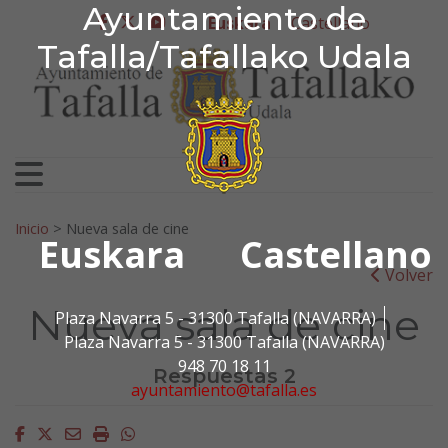
Ayuntamiento de Tafa
Ayuntamiento de
Ir al contenido
Euskara
Castellano
facebook
twitter
youtube
Tafalla/Tafallako Udala
Bilatu:
Inicio
>
Nueva sala de cine
Euskara
Castellano
Volver
Nueva sala de cine
Plaza Navarra 5 - 31300 Tafalla (NAVARRA)
Plaza Navarra 5 - 31300 Tafalla (NAVARRA)
948 70 18 11
Respuestas 2
ayuntamiento@tafalla.es
Facebook
Twitter
Email
Imprimir
Whatsapp