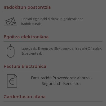
Iradokizun postontzia
Udalari egin nahi dizkiozun galderak edo
iradokizunak
Egoitza elektronikoa
Izapideak, Erregistro Elektronikoa, Iragarki Ofizialak,
Espedienteak
Factura Electrónica
Facturación Proveedores: Ahorro -
Seguridad - Beneficios
Gardentasun ataria