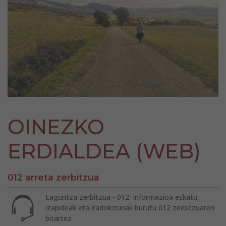
OINEZKO
ERDIALDEA (WEB)
012 arreta zerbitzua
Laguntza zerbitzua - 012: Informazioa eskatu,
izapideak eta iradokizunak burutu 012 zerbitzuaren
bitartez