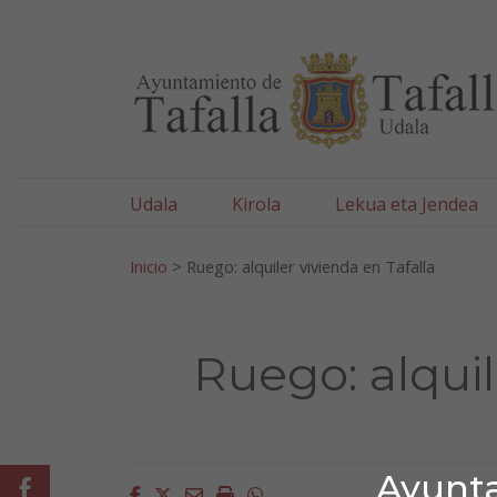
Ayuntamiento de Tafa
Ir al contenido
Udala
Kirola
Lekua eta Jendea
Bilatu:
Inicio
>
Ruego: alquiler vivienda en Tafalla
Ruego: alquil
Ayunta
Facebook
Facebook
Twitter
Email
Imprimir
Whatsapp