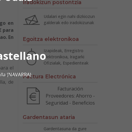
Iradokizun postontzia
Udalari egin nahi dizkiozun
igo en
galderak edo iradokizunak
€ para
ao. En
Egoitza elektronikoa
Izapideak, Erregistro
astellano
Elektronikoa, Iragarki
Ofizialak, Espedienteak
para el
alla (NAVARRA)
 deberá
Factura Electrónica
la, de
Facturación
Proveedores: Ahorro -
Seguridad - Beneficios
Gardentasun ataria
Gardentasuna da gure