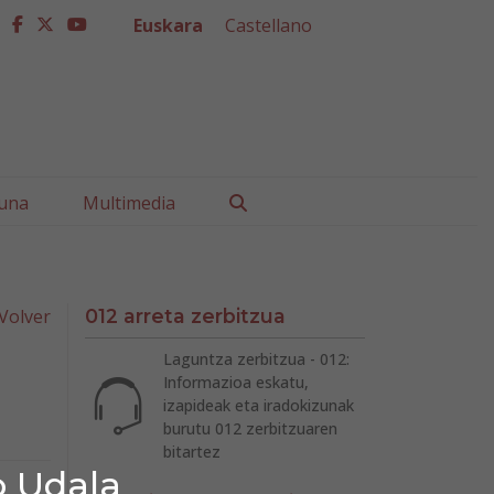
Euskara
Castellano
facebook
twitter
youtube
Buscar
una
Multimedia
Volver
012 arreta zerbitzua
Laguntza zerbitzua - 012:
Informazioa eskatu,
izapideak eta iradokizunak
burutu 012 zerbitzuaren
bitartez
o Udala