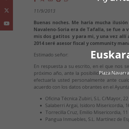
11/9/2013
Twitter
Buenas noches. Me haría mucha ilusión 
Youtube
Navaleno-Soria era de Tafalla, se fue a v
mis dos gatitos y para mi, y una vez all
2014 seré asesor fiscal y community mana
Euskar
Estimado señor:
En respuesta a su escrito, en el que nos se
Plaza Navarra
próximo año, ante la posibilidad de traslada
efectuarla usted personalmente ante cualq
acuerdo con los datos obrantes en el Ayunta
Oficina Técnica Zubiri, S.L. C/Mayor, 22
Salaberri Argai, Isidoro Misericordia, 1
Torrecilla Cruz, Emilio Misericordia, 11
Pangua Inmuebles, S.L. Martínez de Es