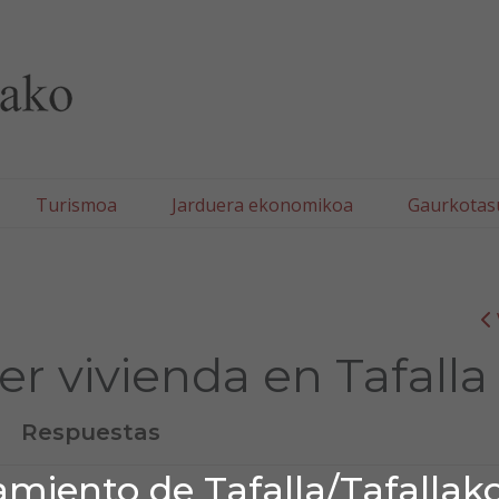
lla/Tafallako Udala
Turismoa
Jarduera ekonomikoa
Gaurkotas
er vivienda en Tafalla
Respuestas
miento de Tafalla/Tafallak