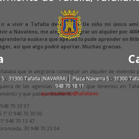
ir a vivir a Tafalla desde 2014. De niño mi único am
ivir a Navaleno, me alegraría lograr un alquiler por 400
í aprendería euskera que apenas lo pude aprender en Bilb
ger, así que algo podré aportar. Muchas gracias.
a
C
ñalaba que le alegraría conseguir un alquiler de vivienda 
 5 - 31300 Tafalla (NAVARRA)
Plaza Navarra 5 - 31300 Taf
rse a vivir a nuestra localidad, le informo que esa gestión
948 70 18 11
uiera de las agencias inmobiliarias que tenemos en Tafal
ayuntamiento@tafalla.es
miento y que paso a detallarle:
 948 70 33 97
6 1º D 948 70 30 00
 1º 948 70 13 47
pronceda, 30 948 70 23 04