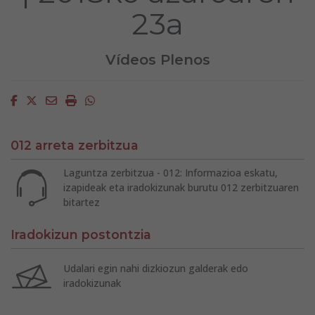
23a
Vídeos Plenos
Facebook
Twitter
Email
Imprimir
Whatsapp
012 arreta zerbitzua
Laguntza zerbitzua - 012: Informazioa eskatu,
izapideak eta iradokizunak burutu 012 zerbitzuaren
bitartez
Iradokizun postontzia
Udalari egin nahi dizkiozun galderak edo
iradokizunak