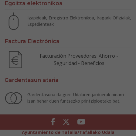
Egoitza elektronikoa
Izapideak, Erregistro Elektronikoa, Iragarki Ofizialak,
Espedienteak
Factura Electrónica
Facturación Proveedores: Ahorro -
Seguridad - Beneficios
Gardentasun ataria
Gardentasuna da gure Udalaren jarduerak oinarri
izan behar duen funtsezko printzipioetako bat.
Facebook
Twitter
Youtube
Ayuntamiento de Tafalla/Tafallako Udala