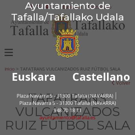
Ayuntamiento de Tafa
Ayuntamiento de
Ir al contenido
Euskara
Castellano
facebook
twitter
youtube
Tafalla/Tafallako Udala
Bilatu:
Inicio
>
TAFATRANS VULCANIZADOS RUIZ FÚTBOL SALA
Euskara
Castellano
Volver
TAFATRANS
Plaza Navarra 5 - 31300 Tafalla (NAVARRA)
Plaza Navarra 5 - 31300 Tafalla (NAVARRA)
VULCANIZADOS
948 70 18 11
ayuntamiento@tafalla.es
RUIZ FÚTBOL SALA