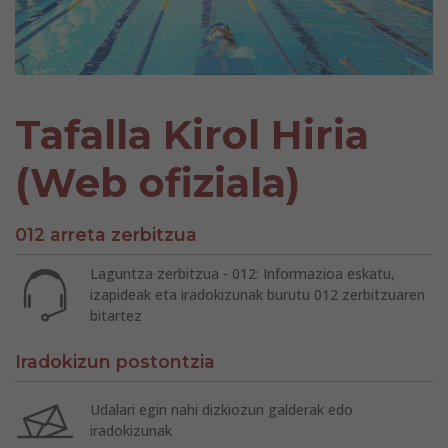
Tafalla Kirol Hiria
(Web ofiziala)
012 arreta zerbitzua
Laguntza zerbitzua - 012: Informazioa eskatu,
izapideak eta iradokizunak burutu 012 zerbitzuaren
bitartez
Iradokizun postontzia
Udalari egin nahi dizkiozun galderak edo
iradokizunak