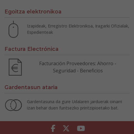
Egoitza elektronikoa
Izapideak, Erregistro Elektronikoa, Iragarki Ofizialak,
Espedienteak
Factura Electrónica
Facturación Proveedores: Ahorro -
Seguridad - Beneficios
Gardentasun ataria
Gardentasuna da gure Udalaren jarduerak oinarri
izan behar duen funtsezko printzipioetako bat.
Facebook
Twitter
Youtube