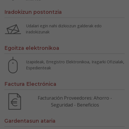
Iradokizun postontzia
Udalari egin nahi dizkiozun galderak edo
iradokizunak
Egoitza elektronikoa
Izapideak, Erregistro Elektronikoa, Iragarki Ofizialak,
Espedienteak
Factura Electrónica
Facturación Proveedores: Ahorro -
Seguridad - Beneficios
Gardentasun ataria