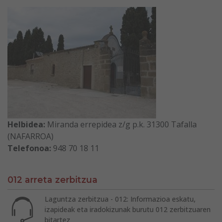
Helbidea:
Miranda errepidea z/g p.k. 31300 Tafalla
(NAFARROA)
Telefonoa:
948 70 18 11
012 arreta zerbitzua
Laguntza zerbitzua - 012: Informazioa eskatu,
izapideak eta iradokizunak burutu 012 zerbitzuaren
bitartez