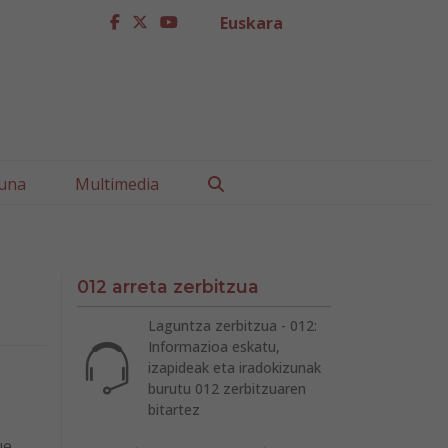
Euskara
facebook
twitter
youtube
Buscar
una
Multimedia
012 arreta zerbitzua
Laguntza zerbitzua - 012:
Informazioa eskatu,
izapideak eta iradokizunak
burutu 012 zerbitzuaren
bitartez
ue