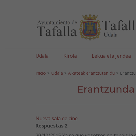
Ayuntamiento de Tafa
Ir al contenido
Udala
Kirola
Lekua eta Jendea
Bilatu:
Inicio
>
Udala
>
Alkateak erantzuten du
>
Erantzu
Erantzundak
Nueva sala de cine
Respuestas 2
20/10/2015 Ya sé que vosotros no tenéis la c