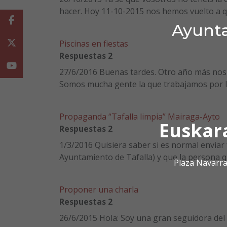
hacer. Hoy 11-10-2015 nos hemos vuelto a q
Facebook
Ayunta
Twitter
Piscinas en fiestas
Respuestas 2
Youtube
27/6/2016 Buenas tardes. Otro año más nos q
Somos mucha gente la que trabajamos por las
Propaganda “Tafalla limpia” Mairaga-Ayto
Euskar
Respuestas 2
1/3/2016 Quisiera saber si es normal enviar f
Ayuntamiento de Tafalla) y que la persona que
Plaza Navarra
Proponer una charla
Respuestas 2
26/6/2015 Hola: Soy una gran seguidora del e