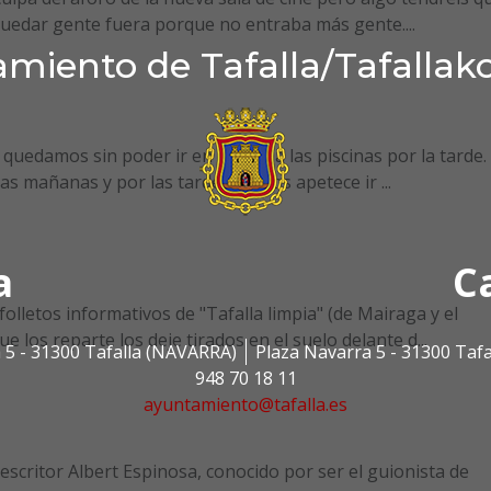
uedar gente fuera porque no entraba más gente....
miento de Tafalla/Tafallak
uedamos sin poder ir en fiestas a las piscinas por la tarde.
 mañanas y por las tardes no nos apetece ir ...
a
C
olletos informativos de "Tafalla limpia" (de Mairaga y el
 los reparte los deje tirados en el suelo delante d...
 5 - 31300 Tafalla (NAVARRA)
Plaza Navarra 5 - 31300 Taf
948 70 18 11
ayuntamiento@tafalla.es
scritor Albert Espinosa, conocido por ser el guionista de