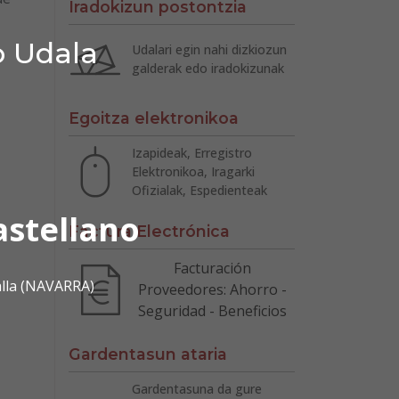
Iradokizun postontzia
o Udala
Udalari egin nahi dizkiozun
galderak edo iradokizunak
Egoitza elektronikoa
Izapideak, Erregistro
Elektronikoa, Iragarki
Ofizialak, Espedienteak
astellano
Factura Electrónica
Facturación
alla (NAVARRA)
Proveedores: Ahorro -
Seguridad - Beneficios
Gardentasun ataria
Gardentasuna da gure