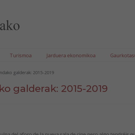
lla/Tafallako Udala
Turismoa
Jarduera ekonomikoa
Gaurkotas
ndako galderak: 2015-2019
o galderak: 2015-2019
ulpa del aforo de la nueva sala de cine pero algo tendréis q