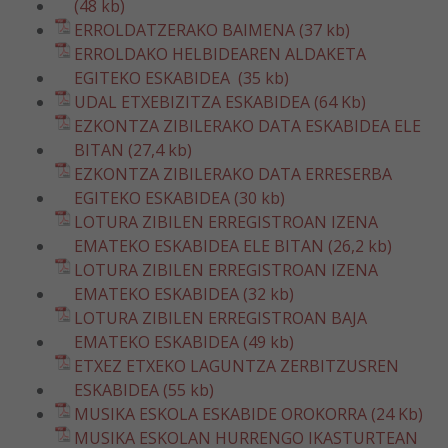
(48 kb)
ERROLDATZERAKO BAIMENA (37 kb)
ERROLDAKO HELBIDEAREN ALDAKETA
EGITEKO ESKABIDEA (35 kb)
UDAL ETXEBIZITZA ESKABIDEA (64 Kb)
EZKONTZA ZIBILERAKO DATA ESKABIDEA ELE
BITAN (27,4 kb)
EZKONTZA ZIBILERAKO DATA ERRESERBA
EGITEKO ESKABIDEA (30 kb)
LOTURA ZIBILEN ERREGISTROAN IZENA
EMATEKO ESKABIDEA ELE BITAN (26,2 kb)
LOTURA ZIBILEN ERREGISTROAN IZENA
EMATEKO ESKABIDEA (32 kb)
LOTURA ZIBILEN ERREGISTROAN BAJA
EMATEKO ESKABIDEA (49 kb)
ETXEZ ETXEKO LAGUNTZA ZERBITZUSREN
ESKABIDEA (55 kb)
MUSIKA ESKOLA ESKABIDE OROKORRA (24 Kb)
MUSIKA ESKOLAN HURRENGO IKASTURTEAN