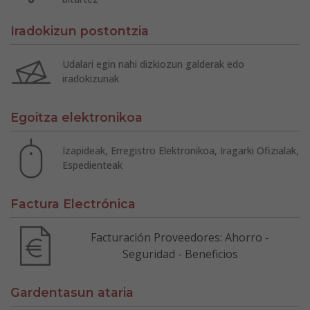
Iradokizun postontzia
Udalari egin nahi dizkiozun galderak edo
iradokizunak
Egoitza elektronikoa
Izapideak, Erregistro Elektronikoa, Iragarki Ofizialak,
Espedienteak
Factura Electrónica
Facturación Proveedores: Ahorro -
Seguridad - Beneficios
Gardentasun ataria