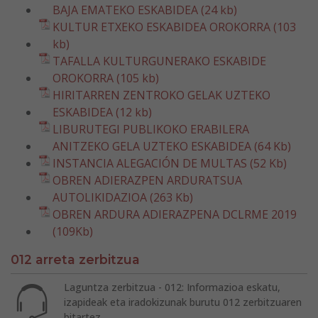
BAJA EMATEKO ESKABIDEA (24 kb)
KULTUR ETXEKO ESKABIDEA OROKORRA (103
kb)
TAFALLA KULTURGUNERAKO ESKABIDE
OROKORRA (105 kb)
HIRITARREN ZENTROKO GELAK UZTEKO
ESKABIDEA (12 kb)
LIBURUTEGI PUBLIKOKO ERABILERA
ANITZEKO GELA UZTEKO ESKABIDEA (64 Kb)
INSTANCIA ALEGACIÓN DE MULTAS (52 Kb)
OBREN ADIERAZPEN ARDURATSUA
AUTOLIKIDAZIOA (263 Kb)
OBREN ARDURA ADIERAZPENA DCLRME 2019
(109Kb)
012 arreta zerbitzua
Laguntza zerbitzua - 012: Informazioa eskatu,
izapideak eta iradokizunak burutu 012 zerbitzuaren
bitartez