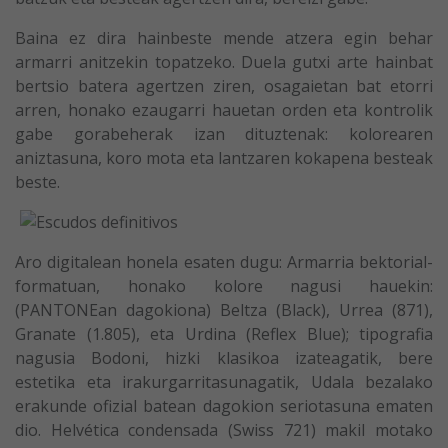
Baina ez dira hainbeste mende atzera egin behar
armarri anitzekin topatzeko. Duela gutxi arte hainbat
bertsio batera agertzen ziren, osagaietan bat etorri
arren, honako ezaugarri hauetan orden eta kontrolik
gabe gorabeherak izan dituztenak: kolorearen
aniztasuna, koro mota eta lantzaren kokapena besteak
beste.
Aro digitalean honela esaten dugu: Armarria bektorial-
formatuan, honako kolore nagusi hauekin:
(PANTONEan dagokiona) Beltza (Black), Urrea (871),
Granate (1.805), eta Urdina (Reflex Blue); tipografia
nagusia Bodoni, hizki klasikoa izateagatik, bere
estetika eta irakurgarritasunagatik, Udala bezalako
erakunde ofizial batean dagokion seriotasuna ematen
dio. Helvética condensada (Swiss 721) makil motako