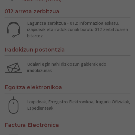
012 arreta zerbitzua
Laguntza zerbitzua - 012: Informazioa eskatu,
izapideak eta iradokizunak burutu 012 zerbitzuaren
bitartez
Iradokizun postontzia
Udalari egin nahi dizkiozun galderak edo
iradokizunak
Egoitza elektronikoa
Izapideak, Erregistro Elektronikoa, Iragarki Ofizialak,
Espedienteak
Factura Electrónica