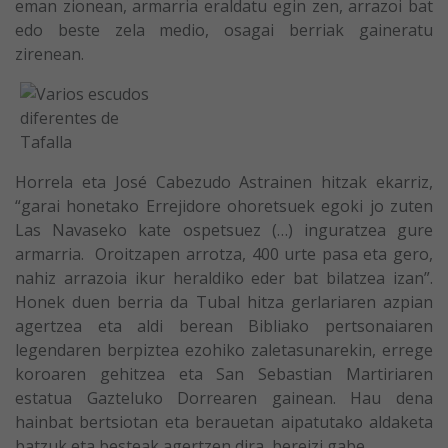
eman zionean, armarria eraldatu egin zen, arrazoi bat
edo beste zela medio, osagai berriak gaineratu
zirenean.
Horrela eta José Cabezudo Astrainen hitzak ekarriz,
“garai honetako Errejidore ohoretsuek egoki jo zuten
Las Navaseko kate ospetsuez (…) inguratzea gure
armarria. Oroitzapen arrotza, 400 urte pasa eta gero,
nahiz arrazoia ikur heraldiko eder bat bilatzea izan”.
Honek duen berria da Tubal hitza gerlariaren azpian
agertzea eta aldi berean Bibliako pertsonaiaren
legendaren berpiztea ezohiko zaletasunarekin, errege
koroaren gehitzea eta San Sebastian Martiriaren
estatua Gazteluko Dorrearen gainean. Hau dena
hainbat bertsiotan eta berauetan aipatutako aldaketa
batzuk eta besteak agertzen dira, bereizi gabe.