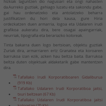
hizkiak laguntzen dio nagusiari eta ongi nahasten
da.Aurreko guztiak, gehiago luzatu eta sakondu gabe,
gai hau ordenatzeko eta antolatzeko beharra
justifikatzen du; hori dela kausa, gure Hiria
ordezkatzen duen armarria, logoa eta Udalaren irudi
grafikoa aukeratu dira, bere osagai apaingarriak,
neurriak, tipografia eta berariazko koloreak.
Tinta bakarra duen logo bertsioan, objektu guztiak
Zuriak dira, armarriaren ertz Granatea eta koroaren
barrukoa izan ezik, azken hau beltza baita. Barrukoa
beltza duten objektuak aldaketarik gabe mantentzen
dira.
Tafallako Irudi Korporatiboaren Gidaliburua
(919 Kb)
Tafallako Udalaren Irudi Korporatiboa jaitsi,
txuri beltzean (67 Kb)
Tafallako Udalaren Irudi Korporatiboa jaitsi
koloretan (70 Kb)