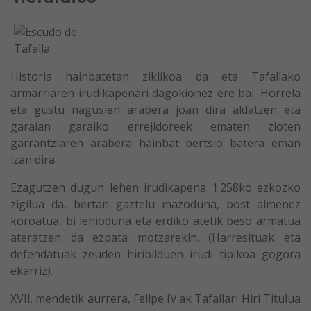
Historia hainbatetan ziklikoa da eta Tafallako
armarriaren irudikapenari dagokionez ere bai. Horrela
eta gustu nagusien arabera joan dira aldatzen eta
garaian garaiko errejidoreek ematen zioten
garrantziaren arabera hainbat bertsio batera eman
izan dira.
Ezagutzen dugun lehen irudikapena 1.258ko ezkozko
zigilua da, bertan gaztelu mazoduna, bost almenez
koroatua, bi lehioduna eta erdiko atetik beso armatua
ateratzen da ezpata motzarekin. (Harresituak eta
defendatuak zeuden hiribilduen irudi tipikoa gogora
ekarriz).
XVII. mendetik aurrera, Felipe IV.ak Tafallari Hiri Titulua