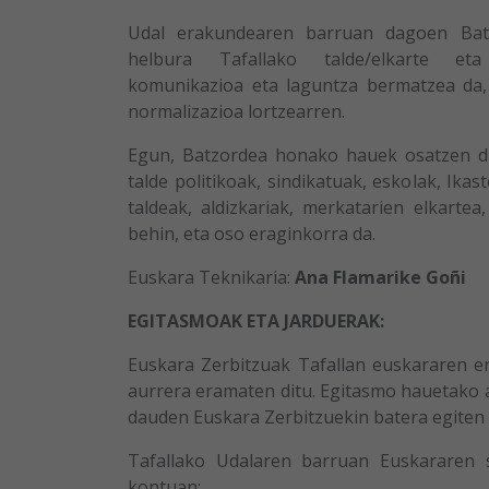
Udal erakundearen barruan dagoen Bat
helbura Tafallako talde/elkarte et
komunikazioa eta laguntza bermatzea da,
normalizazioa lortzearren.
Egun, Batzordea honako hauek osatzen dut
talde politikoak, sindikatuak, eskolak, Ikast
taldeak, aldizkariak, merkatarien elkarte
behin, eta oso eraginkorra da.
Euskara Teknikaria:
Ana Flamarike Goñi
EGITASMOAK ETA JARDUERAK:
Euskara Zerbitzuak Tafallan euskararen e
aurrera eramaten ditu. Egitasmo hauetako
dauden Euskara Zerbitzuekin batera egiten 
Tafallako Udalaren barruan Euskararen 
kontuan: