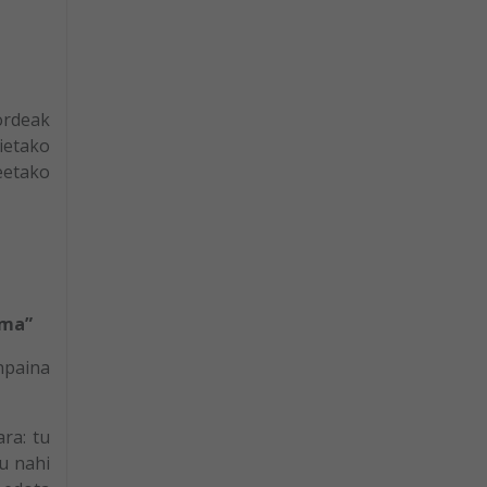
ordeak
ietako
eetako
oma”
npaina
ra: tu
u nahi