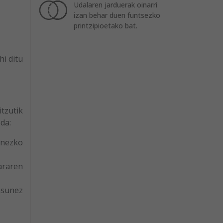
Udalaren jarduerak oinarri
izan behar duen funtsezko
printzipioetako bat.
i ditu
tzutik
da:
unezko
araren
asunez