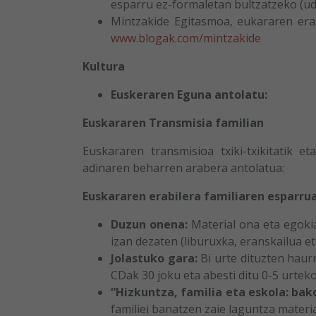
esparru ez-formaletan bultzatzeko (ud
Mintzakide Egitasmoa, eukararen era
www.blogak.com/mintzakide
Kultura
Euskeraren Eguna
antolatu:
Euskararen Transmisia familian
Euskararen transmisioa txiki-txikitatik 
adinaren beharren arabera antolatua:
Euskararen erabilera familiaren esparr
Duzun onena:
Material ona eta egoki
izan dezaten (liburuxka, eranskailua et
Jolastuko gara:
Bi urte dituzten haur
CDak 30 joku eta abesti ditu 0-5 urtek
“Hizkuntza, familia eta eskola: bako
familiei banatzen zaie laguntza materia