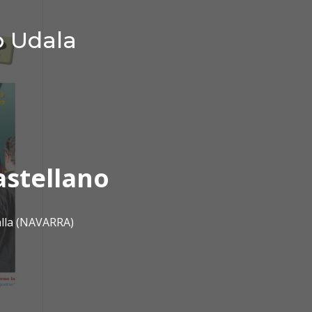
o Udala
astellano
alla (NAVARRA)