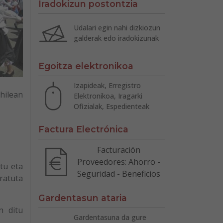
Iradokizun postontzia
Udalari egin nahi dizkiozun
galderak edo iradokizunak
Egoitza elektronikoa
Izapideak, Erregistro
hilean
Elektronikoa, Iragarki
Ofizialak, Espedienteak
Factura Electrónica
Facturación
Proveedores: Ahorro -
tu eta
Seguridad - Beneficios
ratuta
Gardentasun ataria
n ditu
Gardentasuna da gure