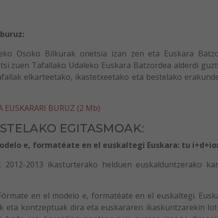
buruz:
eko Osoko Bilkurak onetsia izan zen eta Euskara Batz
netsi zuen Tafallako Udaleko Euskara Batzordea alderdi guzt
afallak elkarteetako, ikastetxeetako eta bestelako erakund
EUSKARARI BURUZ (2 Mb)
STELAKO EGITASMOAK:
delo e, formatéate en el euskaltegi Euskara: tu i+d+i
k 2012-2013 ikasturterako helduen euskalduntzerako ka
órmate en el modelo e, formatéate en el euskaltegi. Euska
 eta kontzeptuak dira eta euskararen ikaskuntzarekin lot