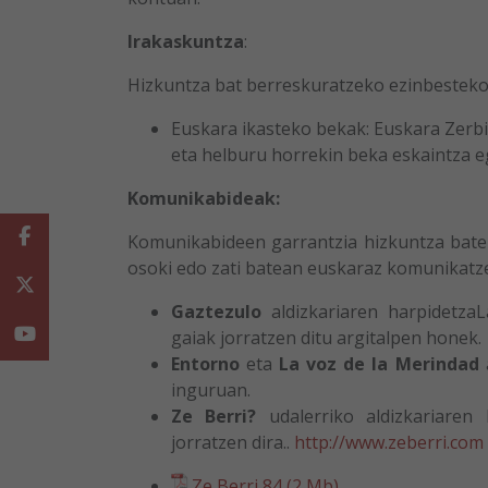
Irakaskuntza
:
Hizkuntza bat berreskuratzeko ezinbestekoa
Euskara ikasteko bekak: Euskara Zerbi
eta helburu horrekin beka eskaintza e
Komunikabideak:
Facebook
Komunikabideen garrantzia hizkuntza baten
osoki edo zati batean euskaraz komunikat
Twitter
Gaztezulo
aldizkariaren harpidetza
Youtube
gaiak jorratzen ditu argitalpen honek.
Entorno
eta
La voz de la Merindad
a
inguruan.
Ze Berri?
udalerriko aldizkariaren
jorratzen dira..
http://www.zeberri.com
Ze Berri 84 (2 Mb)