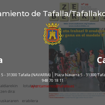
miento de Tafalla/Tafallak
a
C
 5 - 31300 Tafalla (NAVARRA)
Plaza Navarra 5 - 31300 Taf
948 70 18 11
aldiarekin lotutako
ayuntamiento@tafalla.es
zen dira:
uskararen erabilera