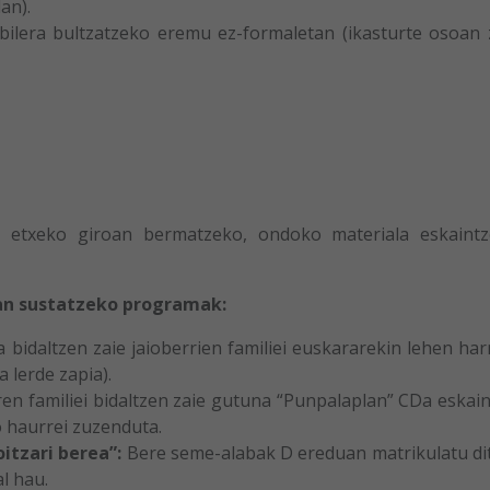
an).
bilera bultzatzeko eremu ez-formaletan (ikasturte osoan 
eta etxeko giroan bermatzeko, ondoko materiala eskaint
uan sustatzeko programak:
a bidaltzen zaie jaioberrien familiei euskararekin lehen ha
a lerde zapia).
ren familiei bidaltzen zaie gutuna “Punpalaplan” CDa eskai
o haurrei zuzenduta.
itzari berea”:
Bere seme-alabak D ereduan matrikulatu di
l hau.