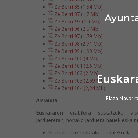
Ze Berri 85 (1,54 Mb)
Ze Berri 87 (1,7 Mb)
Ayunta
Ze Berri_93 (1,9 Mb)
Ze Berri 96 (2,5 Mb)
Ze Berri 97 (1,79 Mb)
Ze Berri 98 (2,71 Mb)
Ze Berri 99 (1,98 Mb)
Ze Berri 100 (4 Mb)
Ze Berri 101 (2,6 Mb)
Ze Berri 102 (2 Mb)
Euskar
Ze Berri 103 (2,69 Mb)
Ze Berri 104 (2,24 Mb)
Plaza Navarra
Aisialdia
Euskararen erabilera sustatzeko aisi
jardueretan, honako jarduera hauek eskaint
Gazteei zuzendutako udalekuak, e