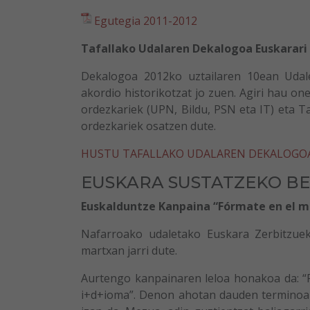
Egutegia 2011-2012
Tafallako Udalaren Dekalogoa Euskarari 
Dekalogoa 2012ko uztailaren 10ean Udal
akordio historikotzat jo zuen. Agiri hau o
ordezkariek (UPN, Bildu, PSN eta IT) eta T
ordezkariek osatzen dute.
HUSTU TAFALLAKO UDALAREN DEKALOGOA 
EUSKARA SUSTATZEKO BE
Euskalduntze Kanpaina “Fórmate en el mo
Nafarroako udaletako Euskara Zerbitzue
martxan jarri dute.
Aurtengo kanpainaren leloa honakoa da: “F
i+d+ioma”. Denon ahotan dauden terminoak