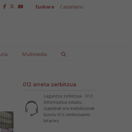
Euskara
Castellano
facebook
twitter
youtube
Buscar
una
Multimedia
012 arreta zerbitzua
Laguntza zerbitzua - 012:
Informazioa eskatu,
izapideak eta iradokizunak
burutu 012 zerbitzuaren
bitartez