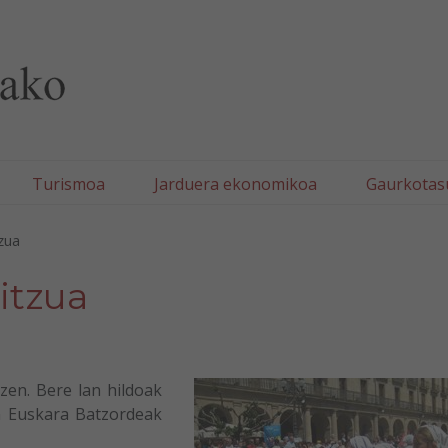
lla/Tafallako Udala
Turismoa
Jarduera ekonomikoa
Gaurkotas
zua
itzua
zen. Bere lan hildoak
n Euskara Batzordeak