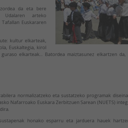
zordea da eta bere
a Udalaren arteko
 Tafallan Euskararen
e: kultur elkarteak,
ola, Euskaltegia, kirol
a, guraso elkarteak… Batordea maiztasunez elkartzen da, 
rabilera normalizatzeko eta sustatzeko programak diseina
 asko Nafarroako Euskara Zerbitzuen Sarean (NUETS) integ
dira.
sustapenak honako esparru eta jarduera hauek hartze