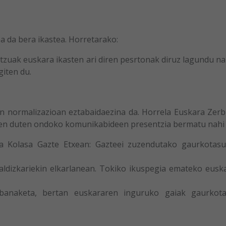
 da bera ikastea. Horretarako:
tzuak euskara ikasten ari diren pesrtonak diruz lagundu nah
giten du.
 normalizazioan eztabaidaezina da. Horrela Euskara Zerbi
zen duten ondoko komunikabideen presentzia bermatu nahi 
La Kolasa Gazte Etxean: Gazteei zuzendutako gaurkotas
ldizkariekin elkarlanean. Tokiko ikuspegia emateko eusk
 banaketa, bertan euskararen inguruko gaiak gaurkot