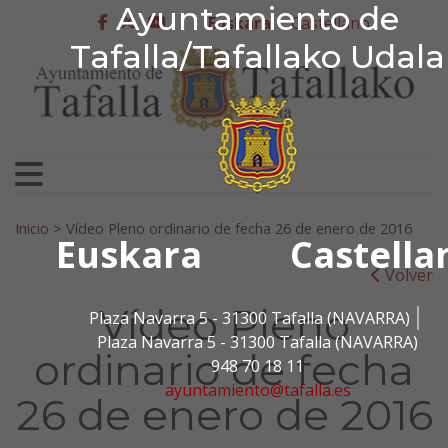
Ayuntamiento de Tafa
Ayuntamiento de
Ir al contenido
Euskara
Castellano
facebook
twitter
youtube
Tafalla/Tafallako Udala
Bilatu:
Inicio
>
Vídeo Pleno ordinario de fecha 26 de enero de 2016
Euskara
Castella
Volver
Vídeo Pleno
Plaza Navarra 5 - 31300 Tafalla (NAVARRA)
Plaza Navarra 5 - 31300 Tafalla (NAVARRA)
ordinario de fecha
948 70 18 11
ayuntamiento@tafalla.es
26 de enero de 2016