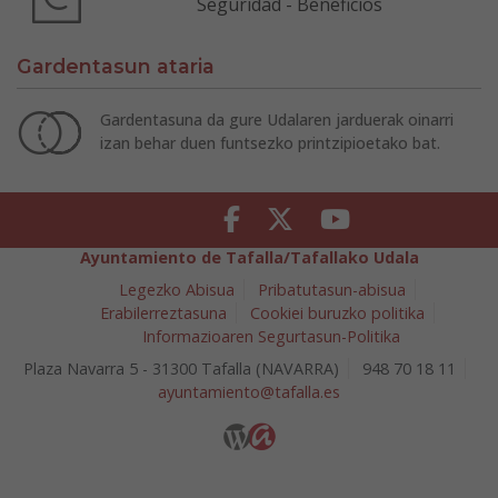
Seguridad - Beneficios
Gardentasun ataria
Gardentasuna da gure Udalaren jarduerak oinarri
izan behar duen funtsezko printzipioetako bat.
Facebook
Twitter
Youtube
Ayuntamiento de Tafalla/Tafallako Udala
Legezko Abisua
Pribatutasun-abisua
Erabilerreztasuna
Cookiei buruzko politika
Informazioaren Segurtasun-Politika
Plaza Navarra 5 - 31300 Tafalla (NAVARRA)
948 70 18 11
ayuntamiento@tafalla.es