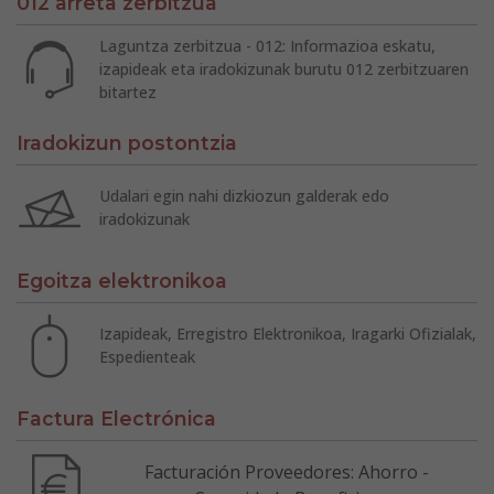
012 arreta zerbitzua
Laguntza zerbitzua - 012: Informazioa eskatu,
izapideak eta iradokizunak burutu 012 zerbitzuaren
bitartez
Iradokizun postontzia
Udalari egin nahi dizkiozun galderak edo
iradokizunak
Egoitza elektronikoa
Izapideak, Erregistro Elektronikoa, Iragarki Ofizialak,
Espedienteak
Factura Electrónica
Facturación Proveedores: Ahorro -