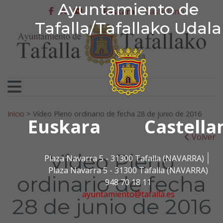
Ayuntamiento de Tafa
Ayuntamiento de
Ir al contenido
Euskara
Castellano
facebook
twitter
youtube
Tafalla/Tafallako Udala
Bilatu:
Inicio
>
Vídeo Pleno ordinario de fecha 28 de junio de 2016
Euskara
Castella
Volver
Vídeo Pleno
Plaza Navarra 5 - 31300 Tafalla (NAVARRA)
Plaza Navarra 5 - 31300 Tafalla (NAVARRA)
ordinario de fecha
948 70 18 11
ayuntamiento@tafalla.es
28 de junio de 2016