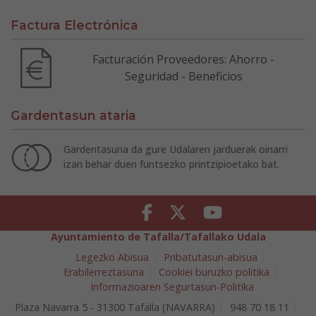
Factura Electrónica
Facturación Proveedores: Ahorro -
Seguridad - Beneficios
Gardentasun ataria
Gardentasuna da gure Udalaren jarduerak oinarri
izan behar duen funtsezko printzipioetako bat.
Facebook
Twitter
Youtube
Ayuntamiento de Tafalla/Tafallako Udala
Legezko Abisua
Pribatutasun-abisua
Erabilerreztasuna
Cookiei buruzko politika
Informazioaren Segurtasun-Politika
Plaza Navarra 5 - 31300 Tafalla (NAVARRA)
948 70 18 11