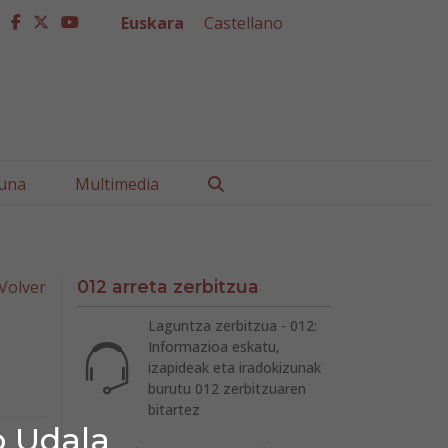
Euskara
Castellano
facebook
twitter
youtube
Buscar
una
Multimedia
Volver
012 arreta zerbitzua
Laguntza zerbitzua - 012:
Informazioa eskatu,
izapideak eta iradokizunak
burutu 012 zerbitzuaren
bitartez
o Udala