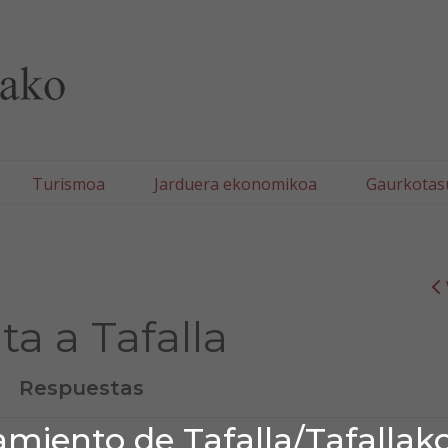
lla/Tafallako Udala
Turismoa
Jarduera ekonomikoa
Gaurkotas
ita a Tafalla
Respuestas
miento de Tafalla/Tafallak