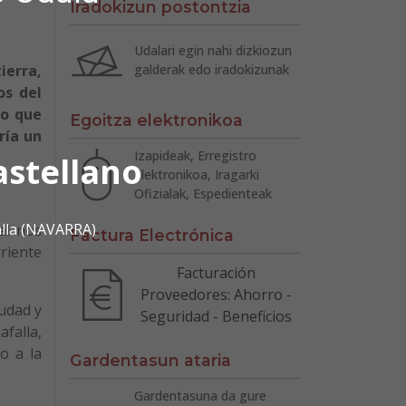
Iradokizun postontzia
Udalari egin nahi dizkiozun
ierra,
galderak edo iradokizunak
os del
eo que
Egoitza elektronikoa
ría un
Izapideak, Erregistro
astellano
Elektronikoa, Iragarki
Ofizialak, Espedienteak
alla (NAVARRA)
al nos
Factura Electrónica
rriente
Facturación
Proveedores: Ahorro -
iudad y
Seguridad - Beneficios
afalla,
o a la
Gardentasun ataria
Gardentasuna da gure