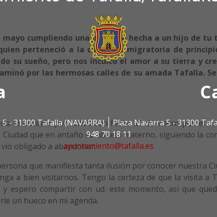
en mayo cumpliendo una promesa hecha a un hijo de tu t
ien perteneció a la corriente migratoria de principi
do su sueño, pero nos inculcó el amor a su tierra y cr
caminó por las hermosas calles de su amada Tafalla. Se
a
C
 5 - 31300 Tafalla (NAVARRA)
Plaza Navarra 5 - 31300 Taf
cia al enviado por usted con fecha 20 de enero por el cu
948 70 18 11
a, Ciudad que en antaño su abuelo materno, siguiendo la co
ayuntamiento@tafalla.es
e vio obligado a abandonar.
persona que manifiesta tanta ilusión por conocer nuestra C
ga a bien visitarnos. Tengo la certeza de que la visita a T
ar y espero compartir con ud. este momento, así que qued
erle un hueco en mi agenda.