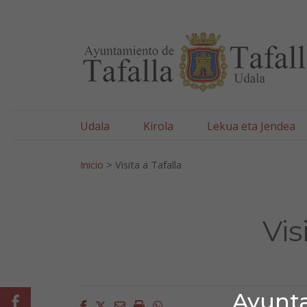
Ayuntamiento de Tafa
Ir al contenido
Udala
Kirola
Lekua eta Jendea
Bilatu:
Inicio
>
Visita a Tafalla
Vis
Ayunta
Facebook
Facebook
Twitter
Email
Imprimir
Whatsapp