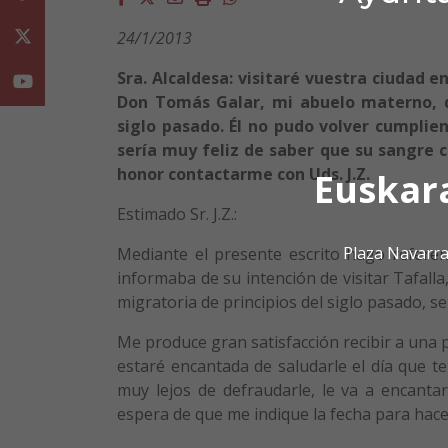
24/1/2013
Twitter
Sra. Alcaldesa: visitaré vuestra ciudad 
Youtube
Don Tomás Galar, mi abuelo materno, qu
siglo pasado. Él no pudo volver cumplien
sería muy feliz de saber que su sangre 
honor contactarme con Uds. J.Z.
Euskar
Estimado Sr. J.Z.:
Plaza Navarra
Mediante el presente escrito hago referen
informaba de su intención de visitar Tafall
migratoria de principios del siglo pasado, s
Me produce gran satisfacción recibir a una 
estaré encantada de saludarle el día que ten
muy lejos de defraudarle, le va a encant
espera de que me indique la fecha para hac