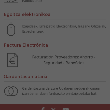
iradokizunak
Egoitza elektronikoa
Izapideak, Erregistro Elektronikoa, Iragarki Ofizialak,
Espedienteak
Factura Electrónica
Facturación Proveedores: Ahorro -
Seguridad - Beneficios
Gardentasun ataria
Gardentasuna da gure Udalaren jarduerak oinarri
izan behar duen funtsezko printzipioetako bat.
Facebook
Twitter
Youtube