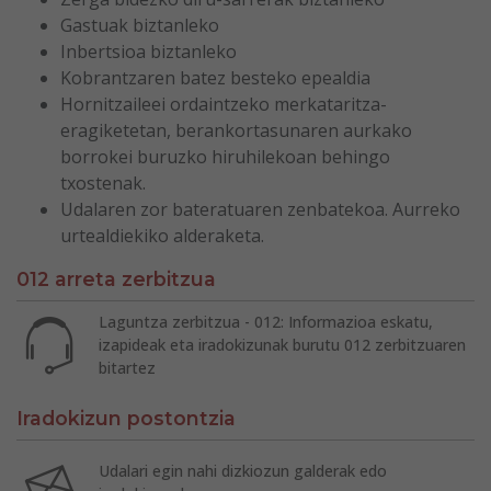
Gastuak biztanleko
Inbertsioa biztanleko
Kobrantzaren batez besteko epealdia
Hornitzaileei ordaintzeko merkataritza-
eragiketetan, berankortasunaren aurkako
borrokei buruzko hiruhilekoan behingo
txostenak.
Udalaren zor bateratuaren zenbatekoa. Aurreko
urtealdiekiko alderaketa.
012 arreta zerbitzua
Laguntza zerbitzua - 012: Informazioa eskatu,
izapideak eta iradokizunak burutu 012 zerbitzuaren
bitartez
Iradokizun postontzia
Udalari egin nahi dizkiozun galderak edo