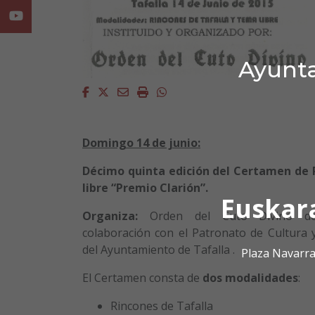
Youtube
Ayunta
Facebook
Twitter
Email
Imprimir
Whatsapp
Domingo 14 de junio:
Décimo quinta edición del Certamen de P
libre “Premio Clarión”.
Euskar
Organiza:
Orden del Cuto Divino d
colaboración con el Patronato de Cultura 
del Ayuntamiento de Tafalla .
Plaza Navarra
El Certamen consta de
dos modalidades
:
Rincones de Tafalla