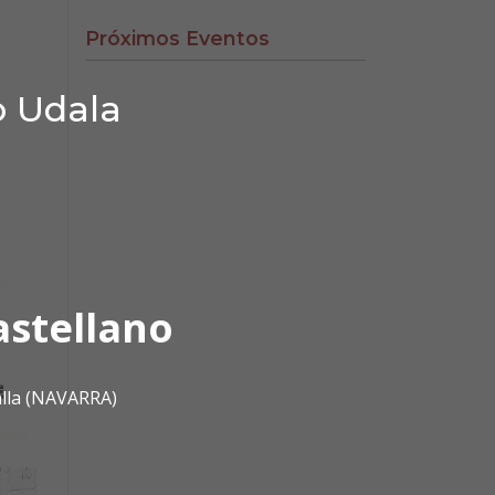
Próximos Eventos
o Udala
astellano
alla (NAVARRA)