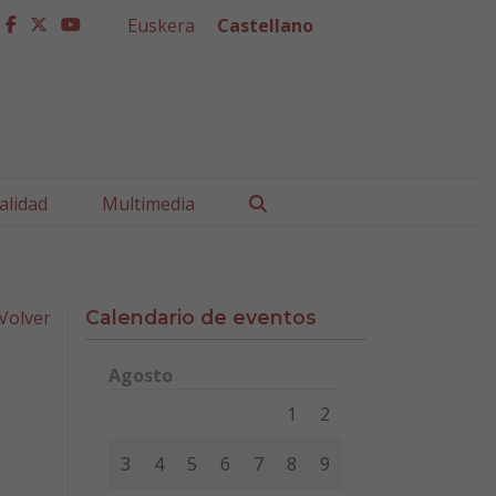
Euskera
Castellano
facebook
twitter
youtube
Buscar
alidad
Multimedia
Volver
Calendario de eventos
Agosto
Lunes
Martes
Miércoles
Jueves
Viernes
Sábad
1
2
3
4
5
6
7
8
9