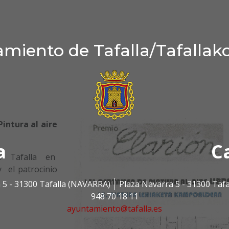
miento de Tafalla/Tafallak
intura al aire
a
C
e Tafalla en
y el patrocinio
 5 - 31300 Tafalla (NAVARRA)
Plaza Navarra 5 - 31300 Taf
948 70 18 11
ayuntamiento@tafalla.es