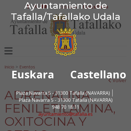
Ayuntamiento de Tafa
Ayuntamiento de
Ir al contenido
Euskera
Castellano
facebook
twitter
youtube
Tafalla/Tafallako Udala
Search for:
Inicio
>
Eventos
Euskara
Castellano
Volver
ADRENALINA,
Plaza Navarra 5 - 31300 Tafalla (NAVARRA)
Plaza Navarra 5 - 31300 Tafalla (NAVARRA)
FENILETILAMINA,
948 70 18 11
ayuntamiento@tafalla.es
OXITOCINA Y