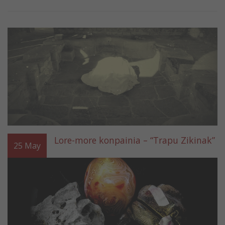
Lore-more konpainia – “Trapu Zikinak”
25
May