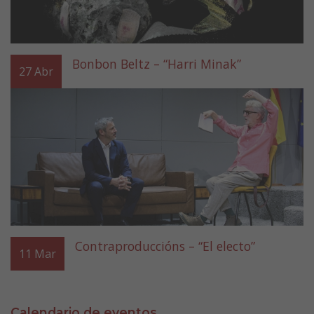
Bonbon Beltz – “Harri Minak”
27
Abr
Contraproduccións – “El electo”
11
Mar
Calendario de eventos