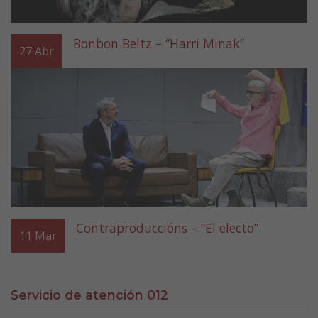
Bonbon Beltz – “Harri Minak”
27
Abr
Contraproduccións – “El electo”
11
Mar
Servicio de atención 012