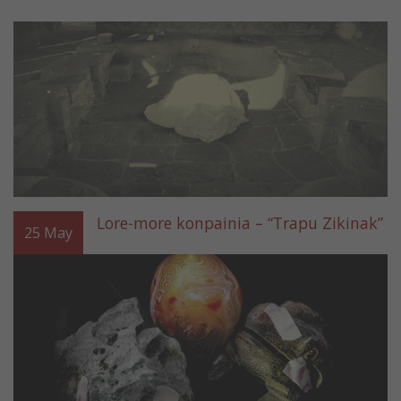
Lore-more konpainia – “Trapu Zikinak”
25
May