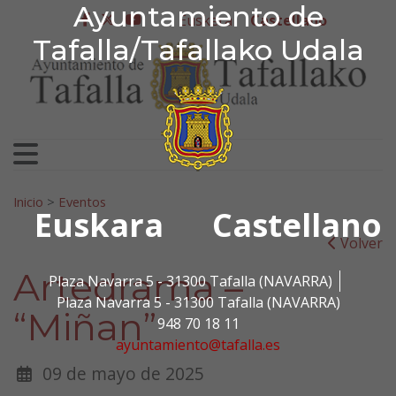
Ayuntamiento de Tafa
Ayuntamiento de
Ir al contenido
Euskera
Castellano
facebook
twitter
youtube
Tafalla/Tafallako Udala
Search for:
Inicio
>
Eventos
Euskara
Castellano
Volver
Artedrama –
Plaza Navarra 5 - 31300 Tafalla (NAVARRA)
Plaza Navarra 5 - 31300 Tafalla (NAVARRA)
“Miñan”
948 70 18 11
ayuntamiento@tafalla.es
09 de mayo de 2025