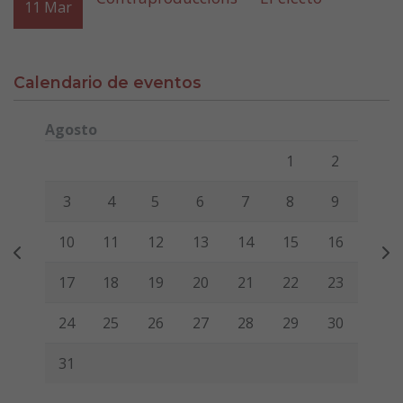
11
Mar
Calendario de eventos
Agosto
Lunes
Martes
Miércoles
Jueves
Viernes
Sábado
Domi
1
2
3
4
5
6
7
8
9
10
11
12
13
14
15
16
17
18
19
20
21
22
23
24
25
26
27
28
29
30
31