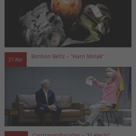
Bonbon Beltz – “Harri Minak”
27
Abr
Contraproduccións – “El electo”