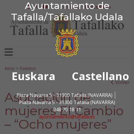
Ayuntamiento de Tafa
Ayuntamiento de
Ir al contenido
Euskera
Castellano
facebook
twitter
youtube
Tafalla/Tafallako Udala
Search for:
Inicio
>
Eventos
Euskara
Castellano
Volver
Asociación de
Plaza Navarra 5 - 31300 Tafalla (NAVARRA)
Plaza Navarra 5 - 31300 Tafalla (NAVARRA)
mujeres El Cambio
948 70 18 11
ayuntamiento@tafalla.es
– “Ocho mujeres”