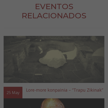
EVENTOS
RELACIONADOS
Lore-more konpainia – “Trapu Zikinak”
25
May