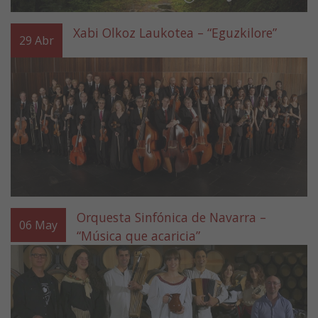
Xabi Olkoz Laukotea – “Eguzkilore”
29
Abr
Orquesta Sinfónica de Navarra –
06
May
“Música que acaricia”