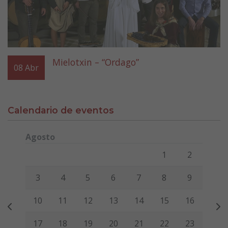
Mielotxin – “Ordago”
08
Abr
Calendario de eventos
Agosto
Lunes
Martes
Miércoles
Jueves
Viernes
Sábado
Domi
1
2
3
4
5
6
7
8
9
10
11
12
13
14
15
16
17
18
19
20
21
22
23