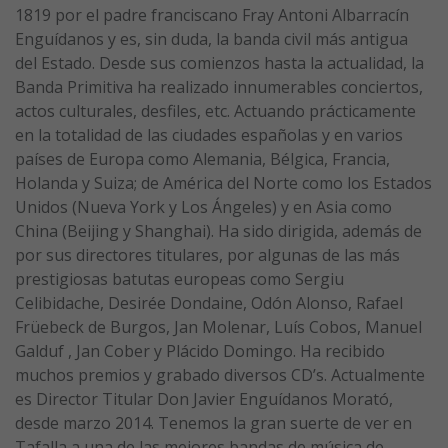
1819 por el padre franciscano Fray Antoni Albarracín
Enguídanos y es, sin duda, la banda civil más antigua
del Estado. Desde sus comienzos hasta la actualidad, la
Banda Primitiva ha realizado innumerables conciertos,
actos culturales, desfiles, etc. Actuando prácticamente
en la totalidad de las ciudades españolas y en varios
países de Europa como Alemania, Bélgica, Francia,
Holanda y Suiza; de América del Norte como los Estados
Unidos (Nueva York y Los Ángeles) y en Asia como
China (Beijing y Shanghai). Ha sido dirigida, además de
por sus directores titulares, por algunas de las más
prestigiosas batutas europeas como Sergiu
Celibidache, Desirée Dondaine, Odón Alonso, Rafael
Früebeck de Burgos, Jan Molenar, Luís Cobos, Manuel
Galduf , Jan Cober y Plácido Domingo. Ha recibido
muchos premios y grabado diversos CD’s. Actualmente
es Director Titular Don Javier Enguídanos Morató,
desde marzo 2014. Tenemos la gran suerte de ver en
Tafalla a una de las mejores bandas de música de