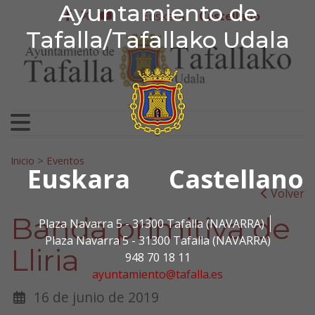
Ayuntamiento de Tafa
Ayuntamiento de
Ir al contenido
Euskera
Castellano
facebook
twitter
youtube
Tafalla/Tafallako Udala
Search for:
Inicio
>
Eventos
Euskara
Castellano
Volver
Banda primitiva de
Plaza Navarra 5 - 31300 Tafalla (NAVARRA)
Plaza Navarra 5 - 31300 Tafalla (NAVARRA)
Lliria
948 70 18 11
ayuntamiento@tafalla.es
16 de junio de 2019