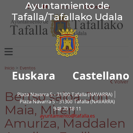
Ayuntamiento de Tafa
Ayuntamiento de
Ir al contenido
Euskera
Castellano
facebook
twitter
youtube
Tafalla/Tafallako Udala
Search for:
Inicio
>
Eventos
Euskara
Castellano
Volver
Bertso saioa: Jon
Plaza Navarra 5 - 31300 Tafalla (NAVARRA)
Plaza Navarra 5 - 31300 Tafalla (NAVARRA)
Maia, Miren
948 70 18 11
ayuntamiento@tafalla.es
Amuriza, Maddalen