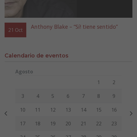
Anthony Blake – “Sí! tiene sentido”
21
Oct
Calendario de eventos
Agosto
Lunes
Martes
Miércoles
Jueves
Viernes
Sábado
Domi
1
2
3
4
5
6
7
8
9
10
11
12
13
14
15
16
17
18
19
20
21
22
23