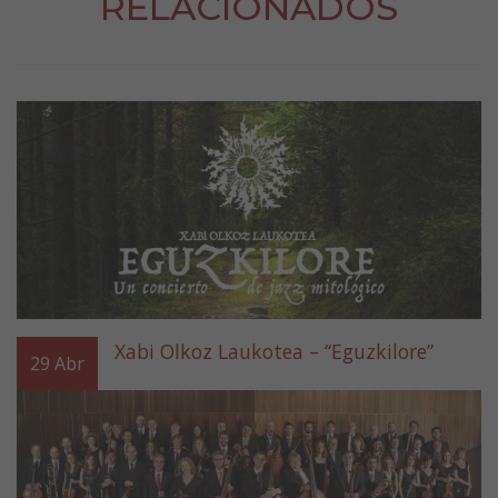
RELACIONADOS
Xabi Olkoz Laukotea – “Eguzkilore”
29
Abr