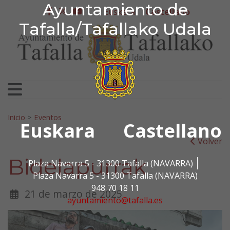
Ayuntamiento de Tafa
Ayuntamiento de
Ir al contenido
Euskera
Castellano
facebook
twitter
youtube
Tafalla/Tafallako Udala
Search for:
Inicio
>
Eventos
Euskara
Castellano
Volver
Bidelapurrak
Plaza Navarra 5 - 31300 Tafalla (NAVARRA)
Plaza Navarra 5 - 31300 Tafalla (NAVARRA)
948 70 18 11
21 de marzo de 2025
ayuntamiento@tafalla.es