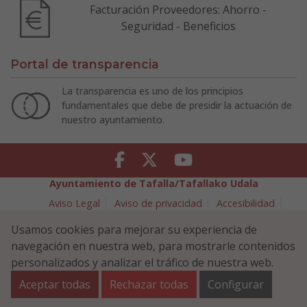
Facturación Proveedores: Ahorro -
Seguridad - Beneficios
Portal de transparencia
La transparencia es uno de los principios
fundamentales que debe de presidir la actuación de
nuestro ayuntamiento.
Facebook
Twitter
Youtube
Ayuntamiento de Tafalla/Tafallako Udala
Aviso Legal
Aviso de privacidad
Accesibilidad
Política de cookies
Usamos cookies para mejorar su experiencia de
Política de Seguridad de la Información
navegación en nuestra web, para mostrarle contenidos
Plaza Navarra 5 - 31300 Tafalla (NAVARRA)
948 70 18 11
personalizados y analizar el tráfico de nuestra web.
ayuntamiento@tafalla.es
Aceptar todas
Rechazar todas
Configurar