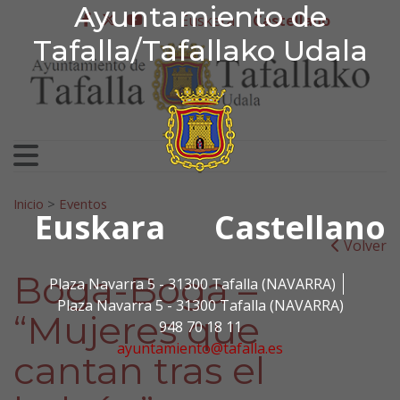
Ayuntamiento de Tafa
Ayuntamiento de
Ir al contenido
Euskera
Castellano
facebook
twitter
youtube
Tafalla/Tafallako Udala
Search for:
Inicio
>
Eventos
Euskara
Castellano
Volver
Boga-Boga –
Plaza Navarra 5 - 31300 Tafalla (NAVARRA)
Plaza Navarra 5 - 31300 Tafalla (NAVARRA)
“Mujeres que
948 70 18 11
ayuntamiento@tafalla.es
cantan tras el