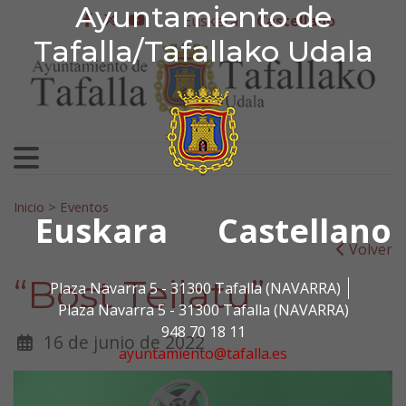
Ayuntamiento de Tafa
Ayuntamiento de
Ir al contenido
Euskera
Castellano
facebook
twitter
youtube
Tafalla/Tafallako Udala
Search for:
Inicio
>
Eventos
Euskara
Castellano
Volver
“Bost Teilatu”
Plaza Navarra 5 - 31300 Tafalla (NAVARRA)
Plaza Navarra 5 - 31300 Tafalla (NAVARRA)
948 70 18 11
16 de junio de 2022
ayuntamiento@tafalla.es