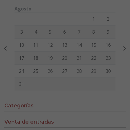
Agosto
Lunes
Martes
Miércoles
Jueves
Viernes
Sábado
Domi
1
2
3
4
5
6
7
8
9
10
11
12
13
14
15
16
17
18
19
20
21
22
23
24
25
26
27
28
29
30
31
Categorías
Venta de entradas