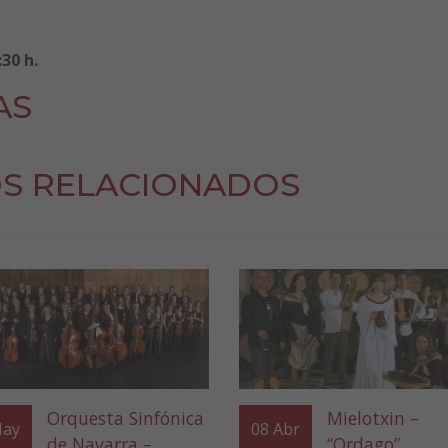
30 h.
AS
S RELACIONADOS
Orquesta Sinfónica
Mielotxin –
ay
08
Abr
de Navarra –
“Ordago”