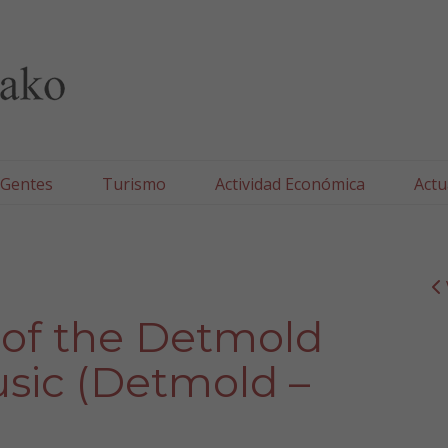
lla/Tafallako Udala
 Gentes
Turismo
Actividad Económica
Actu
of the Detmold
usic (Detmold –