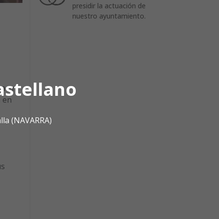
presidir la actuación de
nuestro ayuntamiento.
astellano
ta en
a en
alla (NAVARRA)
us