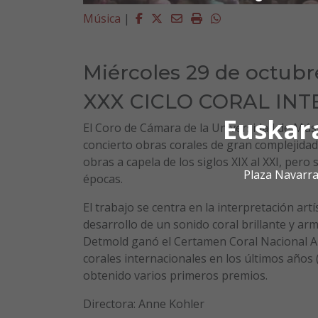
Facebook
Twitter
Email
Imprimir
Whatsapp
Música
|
Miércoles 29 de octubr
XXX CICLO CORAL IN
Euskar
El Coro de Cámara de la Universidad de Mús
concierto obras corales de gran complejidad,
obras a capela de los siglos XIX al XXI, per
Plaza Navarra
épocas.
El trabajo se centra en la interpretación artís
desarrollo de un sonido coral brillante y a
Detmold ganó el Certamen Coral Nacional Al
corales internacionales en los últimos año
obtenido varios primeros premios.
Directora: Anne Kohler