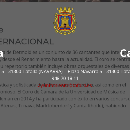
e
TERNACIONAL
a
C
ica de Detmold es un conjunto de 36 cantantes que interpre
 desde el Renacimiento hasta la actualidad. El coro se centr
o su repertorio también incluye obras orquestales de diversas
 5 - 31300 Tafalla (NAVARRA)
Plaza Navarra 5 - 31300 Taf
948 70 18 11
tica y sofisticada de la literatura respectiva, así como en el
ayuntamiento@tafalla.es
rmonioso. El Coro de Cámara de la Universidad de Música de
emán en 2014 y ha participado con éxito en varios concurs
s (Atenas, Trnava, Marktoberdorf y Canta Rhode), habiendo