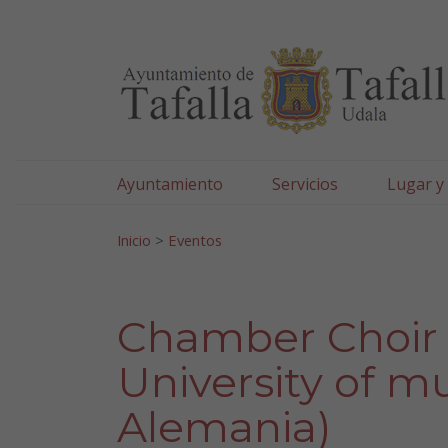
Ayuntamiento de Tafa
Ir al contenido
Ayuntamiento
Servicios
Lugar y
Search for:
Inicio
>
Eventos
Chamber Choir 
University of m
Alemania)