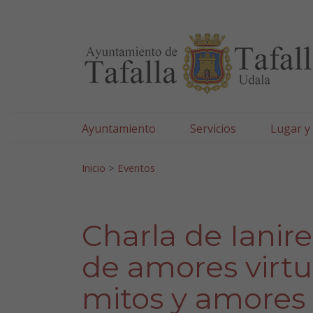
Ayuntamiento de Tafa
Ir al contenido
Ayuntamiento
Servicios
Lugar y
Search for:
Inicio
>
Eventos
Charla de Ianir
de amores virt
mitos y amores 