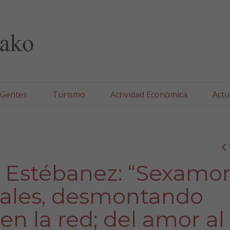
lla/Tafallako Udala
 Gentes
Turismo
Actividad Económica
Actu
e Estébanez: “Sexamor
uales, desmontando
en la red; del amor al