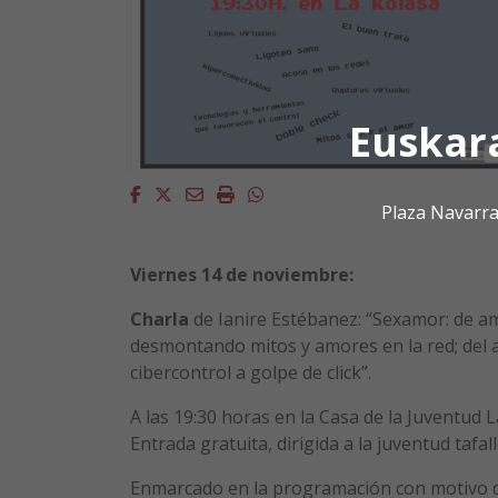
Euskar
Facebook
Twitter
Email
Imprimir
Whatsapp
Plaza Navarra
Viernes 14 de noviembre
:
Charla
de Ianire Estébanez: “Sexamor: de am
desmontando mitos y amores en la red; del 
cibercontrol a golpe de click”.
A las 19:30 horas en la Casa de la Juventud L
Entrada gratuita, dirigida a la juventud tafall
Enmarcado en la programación con motivo d