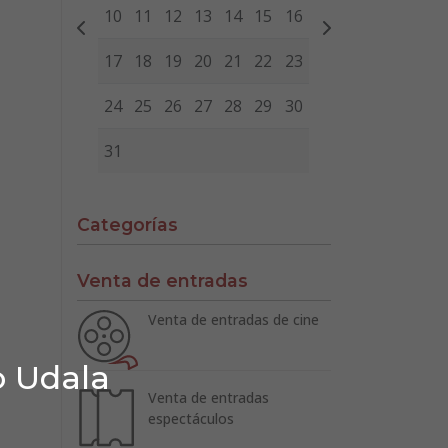
10
11
12
13
14
15
16
17
18
19
20
21
22
23
24
25
26
27
28
29
30
31
Categorías
Venta de entradas
Venta de entradas de cine
o Udala
Venta de entradas
espectáculos