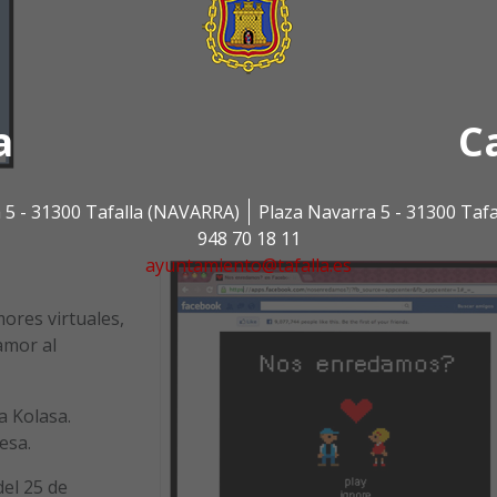
a
C
 5 - 31300 Tafalla (NAVARRA)
Plaza Navarra 5 - 31300 Taf
948 70 18 11
ayuntamiento@tafalla.es
ores virtuales,
amor al
a Kolasa.
esa.
el 25 de