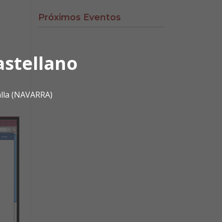
Próximos Eventos
astellano
alla (NAVARRA)