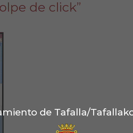
olpe de click”
miento de Tafalla/Tafallak