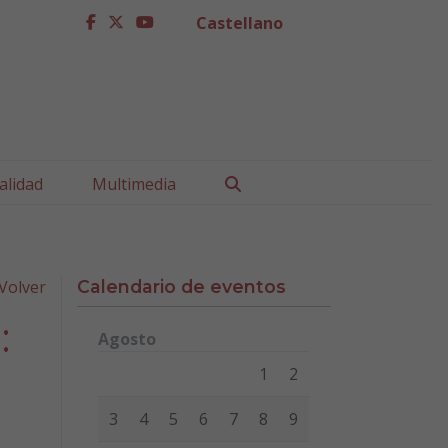
Castellano
facebook
twitter
youtube
Buscar
alidad
Multimedia
Volver
Calendario de eventos
:
Agosto
Lunes
Martes
Miércoles
Jueves
Viernes
Sábad
1
2
3
4
5
6
7
8
9