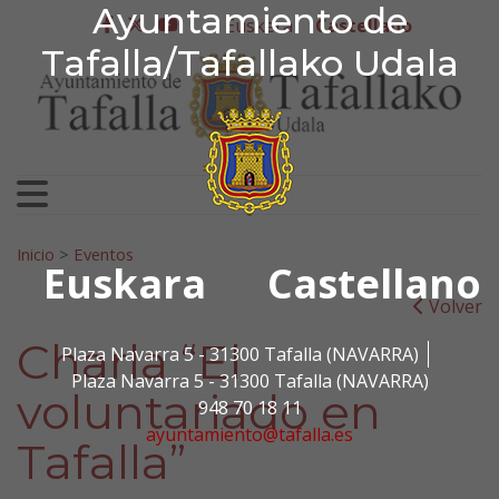
Ayuntamiento de Tafa
Ayuntamiento de
Ir al contenido
Euskera
Castellano
facebook
twitter
youtube
Tafalla/Tafallako Udala
Search for:
Inicio
>
Eventos
Euskara
Castellano
Volver
Charla “El
Plaza Navarra 5 - 31300 Tafalla (NAVARRA)
Plaza Navarra 5 - 31300 Tafalla (NAVARRA)
voluntariado en
948 70 18 11
ayuntamiento@tafalla.es
Tafalla”