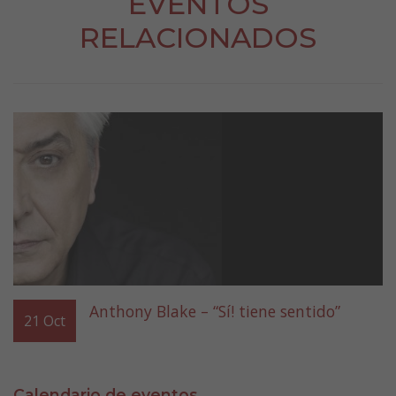
EVENTOS
RELACIONADOS
Anthony Blake – “Sí! tiene sentido”
21
Oct
Calendario de eventos