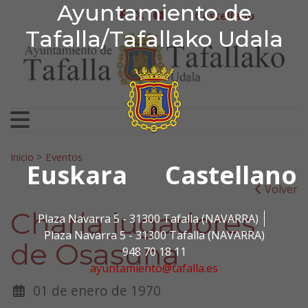
Ayuntamiento de Tafa
Ayuntamiento de
Ir al contenido
Castellano
facebook
twitter
youtube
Tafalla/Tafallako Udala
Search for:
Inicio
>
Eventos
Euskara
Castellano
Volver
Charla jugadores
Plaza Navarra 5 - 31300 Tafalla (NAVARRA)
Plaza Navarra 5 - 31300 Tafalla (NAVARRA)
de Osasuna
948 70 18 11
ayuntamiento@tafalla.es
01 de enero de 1970