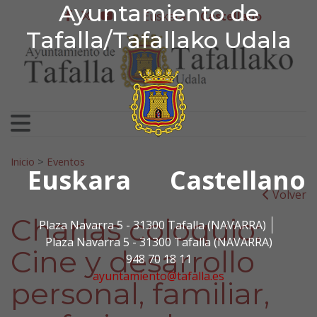
Ayuntamiento de Tafa
Ayuntamiento de
Ir al contenido
Euskera
Castellano
facebook
twitter
youtube
Tafalla/Tafallako Udala
Search for:
Inicio
>
Eventos
Euskara
Castellano
Volver
Charlas coloquio:
Plaza Navarra 5 - 31300 Tafalla (NAVARRA)
Plaza Navarra 5 - 31300 Tafalla (NAVARRA)
Cine y desarrollo
948 70 18 11
ayuntamiento@tafalla.es
personal, familiar,