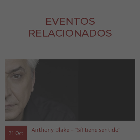
EVENTOS
RELACIONADOS
Anthony Blake – “Sí! tiene sentido”
21
Oct