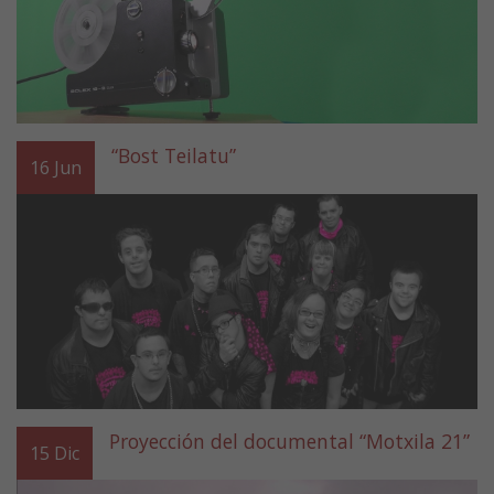
“Bost Teilatu”
16
Jun
Proyección del documental “Motxila 21”
15
Dic