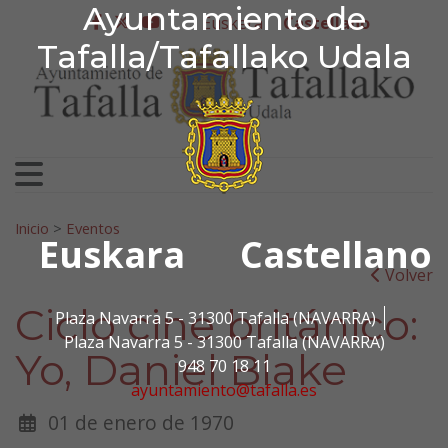
Ayuntamiento de Tafa
Ayuntamiento de
Ir al contenido
Euskera
Castellano
facebook
twitter
youtube
Tafalla/Tafallako Udala
Search for:
Inicio
>
Eventos
Euskara
Castellano
Volver
Ciclo cine británico:
Plaza Navarra 5 - 31300 Tafalla (NAVARRA)
Plaza Navarra 5 - 31300 Tafalla (NAVARRA)
Yo, Daniel Blake
948 70 18 11
ayuntamiento@tafalla.es
01 de enero de 1970