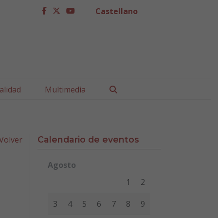
Castellano
facebook
twitter
youtube
Buscar
alidad
Multimedia
Volver
Calendario de eventos
Agosto
Lunes
Martes
Miércoles
Jueves
Viernes
Sábad
1
2
3
4
5
6
7
8
9