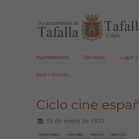
Ayuntamiento de Tafa
Ir al contenido
Ayuntamiento
Servicios
Lugar y
Search for:
Inicio
>
Eventos
Ciclo cine españ
01 de enero de 1970