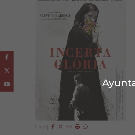
Facebook
Twitter
Ayunta
Youtube
Facebook
Twitter
Email
Imprimir
Whatsapp
Cine
|