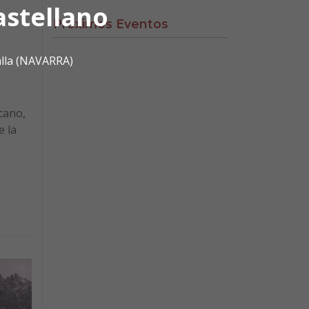
astellano
Próximos Eventos
alla (NAVARRA)
icano,
e la