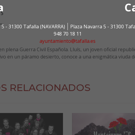
a
C
15
”
.
 5 - 31300 Tafalla (NAVARRA)
Plaza Navarra 5 - 31300 Taf
948 70 18 11
ayuntamiento@tafalla.es
n plena Guerra Civil Española. Lluís, un joven oficial republ
vo en un páramo desierto, conoce a una enigmática viuda d
S RELACIONADOS