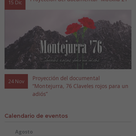
15
Dic
Proyección del documental
24
Nov
“Montejurra, 76 Claveles rojos para un
adiós”
Calendario de eventos
Agosto