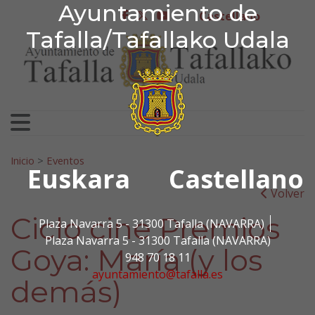
Ayuntamiento de Tafa
Ayuntamiento de
Ir al contenido
Castellano
facebook
twitter
youtube
Tafalla/Tafallako Udala
Search for:
Inicio
>
Eventos
Euskara
Castellano
Volver
Ciclo cine Premios
Plaza Navarra 5 - 31300 Tafalla (NAVARRA)
Plaza Navarra 5 - 31300 Tafalla (NAVARRA)
Goya: María (y los
948 70 18 11
ayuntamiento@tafalla.es
demás)