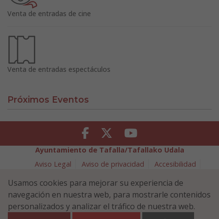
Venta de entradas de cine
Venta de entradas espectáculos
Próximos Eventos
Facebook
Twitter
Youtube
Ayuntamiento de Tafalla/Tafallako Udala
Aviso Legal
Aviso de privacidad
Accesibilidad
Política de cookies
Usamos cookies para mejorar su experiencia de
Política de Seguridad de la Información
navegación en nuestra web, para mostrarle contenidos
Plaza Navarra 5 - 31300 Tafalla (NAVARRA)
948 70 18 11
personalizados y analizar el tráfico de nuestra web.
ayuntamiento@tafalla.es