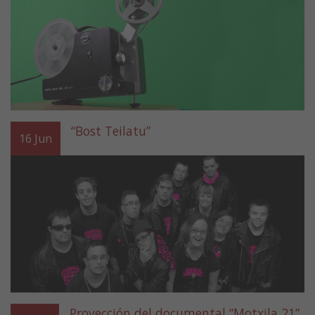
“Bost Teilatu”
16
Jun
Proyección del documental “Motxila 21”