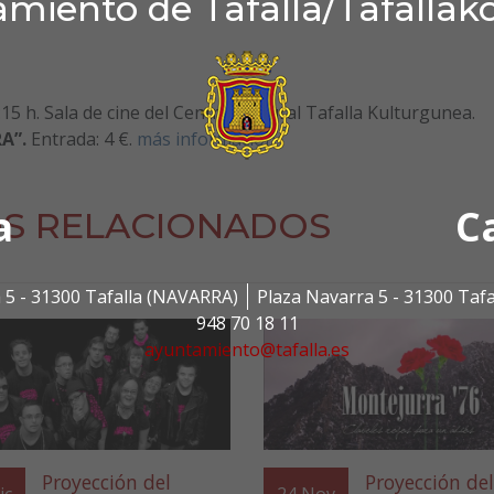
miento de Tafalla/Tafallak
0:15 h. Sala de cine del Centro Cultural Tafalla Kulturgunea.
RA
”.
Entrada: 4 €.
más información
a
C
S RELACIONADOS
 5 - 31300 Tafalla (NAVARRA)
Plaza Navarra 5 - 31300 Taf
948 70 18 11
ayuntamiento@tafalla.es
Proyección del
Proyección del