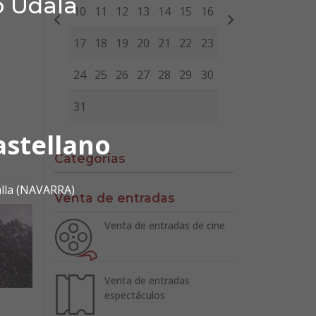
o Udala
10
11
12
13
14
15
16
17
18
19
20
21
22
23
24
25
26
27
28
29
30
31
astellano
Categorías
alla (NAVARRA)
Venta de entradas
Venta de entradas de cine
Venta de entradas
espectáculos