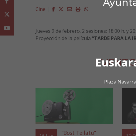
Ayunta
Facebook
Facebook
Twitter
Email
Imprimir
Whatsapp
Cine
|
Twitter
Youtube
Jueves
9 de febrero
. 2 sesiones: 18:00 h. y 2
Proyección de la película
“
TARDE PARA LA I
Euskar
EVENTO
Plaza Navarra
“Bost Teilatu”