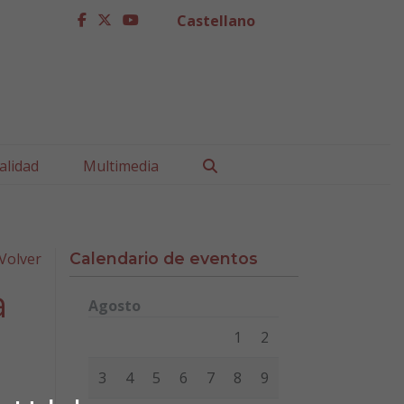
Castellano
facebook
twitter
youtube
Buscar
alidad
Multimedia
Volver
Calendario de eventos
a
Agosto
Lunes
Martes
Miércoles
Jueves
Viernes
Sábad
1
2
3
4
5
6
7
8
9