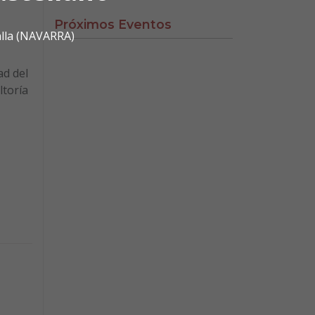
Próximos Eventos
alla (NAVARRA)
ad del
ltoría