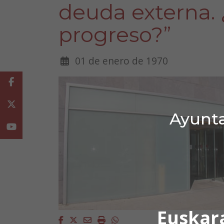
deuda externa. 
progreso?”
01 de enero de 1970
Facebook
Twitter
Ayunta
Youtube
Euskar
Facebook
Twitter
Email
Imprimir
Whatsapp