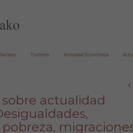
lla/Tafallako Udala
 Gentes
Turismo
Actividad Económica
Actu
s sobre actualidad
“Desigualdades,
, pobreza, migraciones