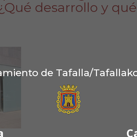
¿Qué desarrollo y qué
miento de Tafalla/Tafallak
a
C