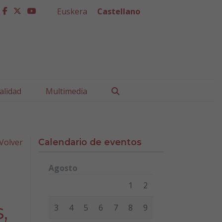
Euskera
Castellano
facebook
twitter
youtube
Buscar
alidad
Multimedia
Volver
Calendario de eventos
Agosto
Lunes
Martes
Miércoles
Jueves
Viernes
Sábad
1
2
,
3
4
5
6
7
8
9