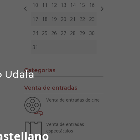
10
11
12
13
14
15
16
17
18
19
20
21
22
23
24
25
26
27
28
29
30
31
Categorías
o Udala
Venta de entradas
Venta de entradas de cine
Venta de entradas
espectáculos
astellano