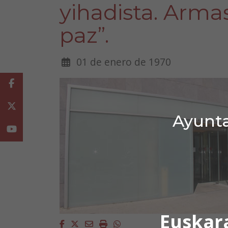
yihadista. Armas
paz”.
01 de enero de 1970
Facebook
Twitter
Ayunta
Youtube
Euskar
Facebook
Twitter
Email
Imprimir
Whatsapp