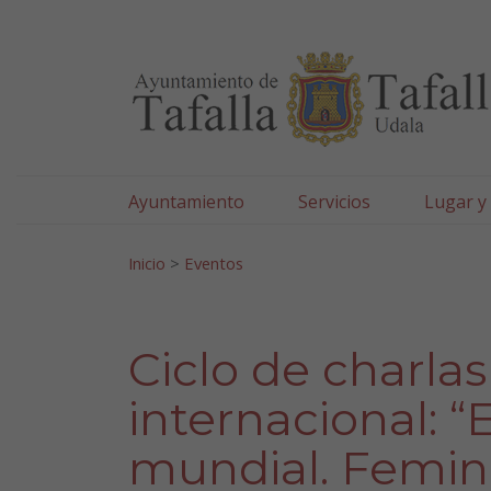
Ayuntamiento de Tafa
Ir al contenido
Ayuntamiento
Servicios
Lugar y
Search for:
Inicio
>
Eventos
Ciclo de charla
internacional: “
mundial. Femini