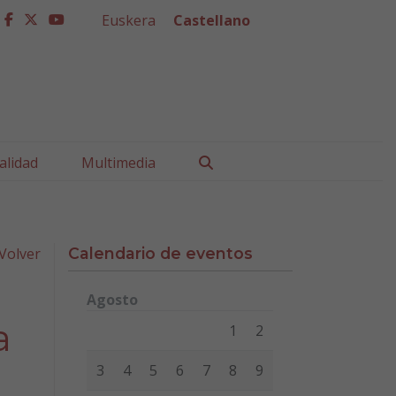
Euskera
Castellano
facebook
twitter
youtube
Buscar
alidad
Multimedia
Volver
Calendario de eventos
Agosto
Lunes
Martes
Miércoles
Jueves
Viernes
Sábad
a
1
2
3
4
5
6
7
8
9