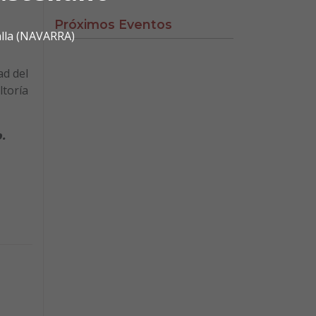
Próximos Eventos
alla (NAVARRA)
ad del
ltoría
o.