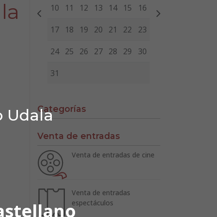
 la
10
11
12
13
14
15
16
17
18
19
20
21
22
23
24
25
26
27
28
29
30
31
Categorías
o Udala
Venta de entradas
Venta de entradas de cine
Venta de entradas
espectáculos
astellano