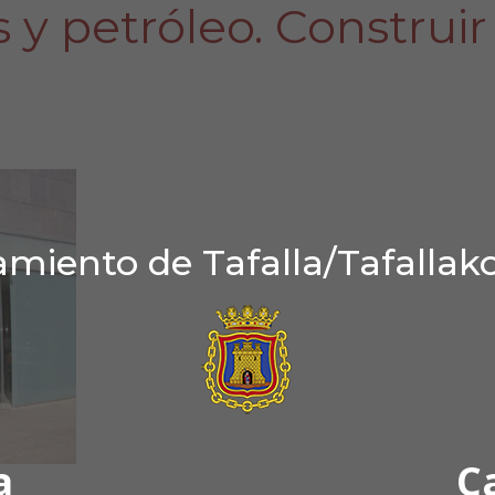
 y petróleo. Construir
miento de Tafalla/Tafallak
a
C